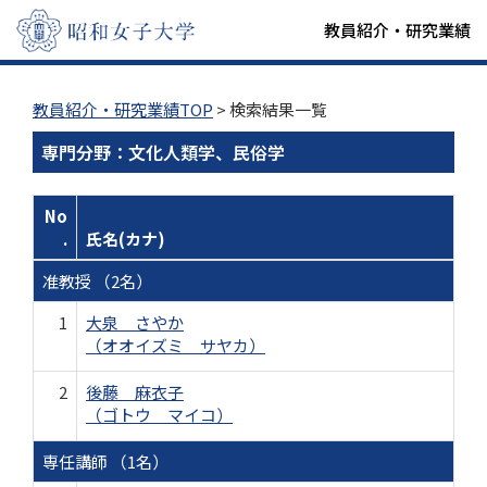
教員紹介・研究業績
教員紹介・研究業績TOP
> 検索結果一覧
専門分野：文化人類学、民俗学
No
.
氏名(カナ)
准教授 （2名）
1
大泉 さやか
（オオイズミ サヤカ）
2
後藤 麻衣子
（ゴトウ マイコ）
専任講師 （1名）