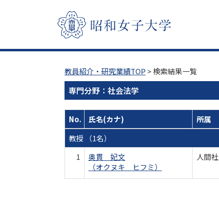
教員紹介・研究業績TOP
> 検索結果一覧
専門分野：社会法学
No.
氏名(カナ)
所属
教授 （1名）
1
奥貫 妃文
人間社
（オクヌキ ヒフミ）