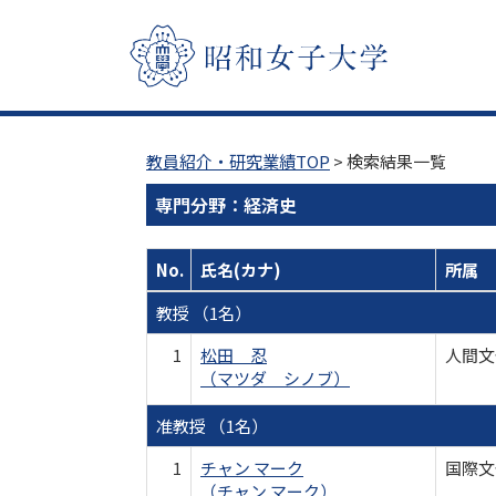
教員紹介・研究業績TOP
> 検索結果一覧
専門分野：経済史
No.
氏名(カナ)
所属
教授 （1名）
1
松田 忍
人間文
（マツダ シノブ）
准教授 （1名）
1
チャン マーク
国際文
（チャン マーク）