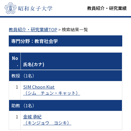
教員紹介・研究業績
教員紹介・研究業績TOP
> 検索結果一覧
専門分野：教育社会学
No
.
氏名(カナ)
教授 （1名）
1
SIM Choon Kiat
（シム チュン・キャット）
助教 （1名）
1
金城 承紀
（キンジョウ ヨシキ）