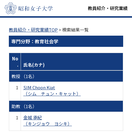
教員紹介・研究業績
教員紹介・研究業績TOP
> 検索結果一覧
専門分野：教育社会学
No
.
氏名(カナ)
教授 （1名）
1
SIM Choon Kiat
（シム チュン・キャット）
助教 （1名）
1
金城 承紀
（キンジョウ ヨシキ）