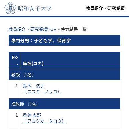
教員紹介・研究業績
教員紹介・研究業績TOP
> 検索結果一覧
専門分野：子ども学、保育学
No
.
氏名(カナ)
教授 （1名）
1
鈴木 法子
（スズキ ノリコ）
准教授 （7名）
1
赤塚 太郎
（アカツカ タロウ）