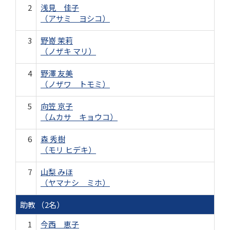
2
浅見 佳子
（アサミ ヨシコ）
3
野嵜 茉莉
（ノザキ マリ）
4
野澤 友美
（ノザワ トモミ）
5
向笠 京子
（ムカサ キョウコ）
6
森 秀樹
（モリ ヒデキ）
7
山梨 みほ
（ヤマナシ ミホ）
助教 （2名）
1
今西 恵子