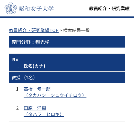
教員紹介・研究業績
教員紹介・研究業績TOP
> 検索結果一覧
専門分野：観光学
No
.
氏名(カナ)
教授 （2名）
1
髙橋 修一郎
（タカハシ シュウイチロウ）
2
田原 洋樹
（タハラ ヒロキ）