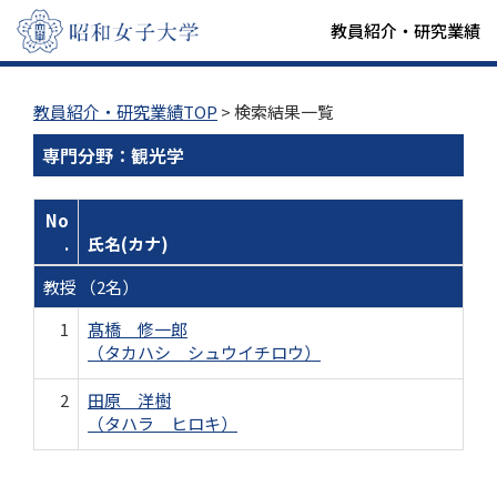
教員紹介・研究業績
教員紹介・研究業績TOP
> 検索結果一覧
専門分野：観光学
No
.
氏名(カナ)
教授 （2名）
1
髙橋 修一郎
（タカハシ シュウイチロウ）
2
田原 洋樹
（タハラ ヒロキ）