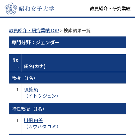
教員紹介・研究業績
教員紹介・研究業績TOP
> 検索結果一覧
専門分野：ジェンダー
No
.
氏名(カナ)
教授 （1名）
1
伊藤 純
（イトウ ジュン）
特任教授 （1名）
1
川畑 由美
（カワハタ ユミ）