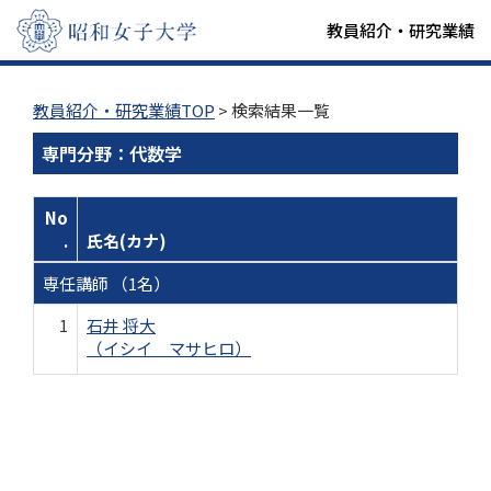
教員紹介・研究業績
教員紹介・研究業績TOP
> 検索結果一覧
専門分野：代数学
No
.
氏名(カナ)
専任講師 （1名）
1
石井 将大
（イシイ マサヒロ）