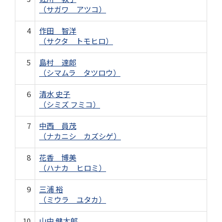
（サガワ アツコ）
4
作田 智洋
（サクタ トモヒロ）
5
島村 達郎
（シマムラ タツロウ）
6
清水 史子
（シミズ フミコ）
7
中西 員茂
（ナカニシ カズシゲ）
8
花香 博美
（ハナカ ヒロミ）
9
三浦 裕
（ミウラ ユタカ）
10
山中 健太郎