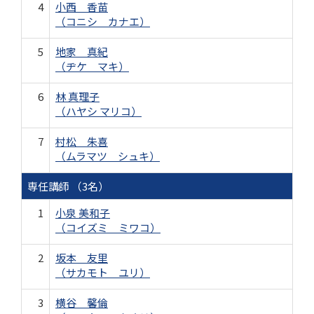
4
小西 香苗
（コニシ カナエ）
5
地家 真紀
（ヂケ マキ）
6
林 真理子
（ハヤシ マリコ）
7
村松 朱喜
（ムラマツ シュキ）
専任講師 （3名）
1
小泉 美和子
（コイズミ ミワコ）
2
坂本 友里
（サカモト ユリ）
3
横谷 馨倫