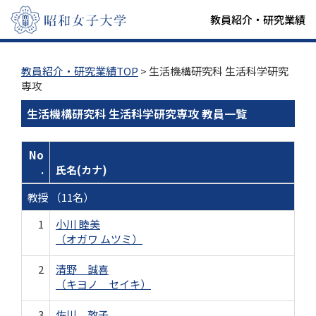
教員紹介・研究業績
教員紹介・研究業績TOP
> 生活機構研究科 生活科学研究
専攻
生活機構研究科 生活科学研究専攻 教員一覧
No
.
氏名(カナ)
教授 （11名）
1
小川 睦美
（オガワ ムツミ）
2
清野 誠喜
（キヨノ セイキ）
3
佐川 敦子