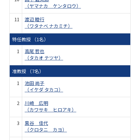
（ヤマナカ ケンタロウ）
11
渡辺 睦行
（ワタナベ ナカミチ）
特任教授 （1名）
1
高尾 哲也
（タカオ テツヤ）
准教授 （7名）
1
池田 尚子
（イケダ タカコ）
2
川崎 広明
（カワサキ ヒロアキ）
3
黒谷 佳代
（クロタニ カヨ）