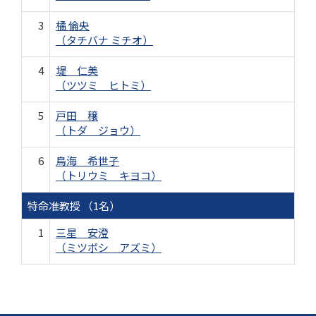
3
橘 倫央
（タチバナ ミチオ）
4
堤 仁美
（ツツミ ヒトミ）
5
戸田 穣
（トダ ジョウ）
6
鳥海 希世子
（トリウミ キヨコ）
特命准教授 （1名）
1
三星 安澄
（ミツボシ アズミ）