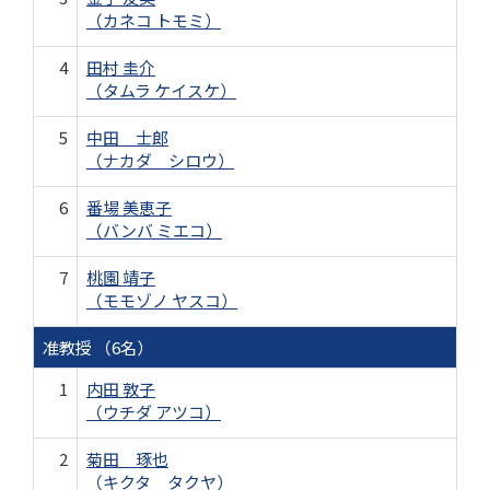
（カネコ トモミ）
4
田村 圭介
（タムラ ケイスケ）
5
中田 士郎
（ナカダ シロウ）
6
番場 美恵子
（バンバ ミエコ）
7
桃園 靖子
（モモゾノ ヤスコ）
准教授 （6名）
1
内田 敦子
（ウチダ アツコ）
2
菊田 琢也
（キクタ タクヤ）