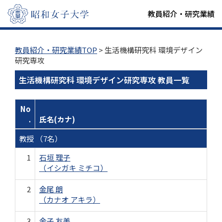
教員紹介・研究業績
教員紹介・研究業績TOP
> 生活機構研究科 環境デザイン
研究専攻
生活機構研究科 環境デザイン研究専攻 教員一覧
No
.
氏名(カナ)
教授 （7名）
1
石垣 理子
（イシガキ ミチコ）
2
金尾 朗
（カナオ アキラ）
3
金子 友美