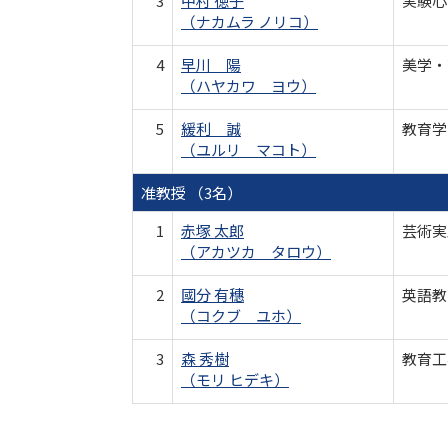
3
中村 徳子
実験心
（ナカムラ ノリコ）
4
早川 陽
美学・
（ハヤカワ ヨウ）
5
緩利 誠
教育学
（ユルリ マコト）
准教授 （3名）
1
赤塚 太郎
芸術実
（アカツカ タロウ）
2
國分 有穗
英語教育
（コクブ ユホ）
3
森 秀樹
教育工
（モリ ヒデキ）