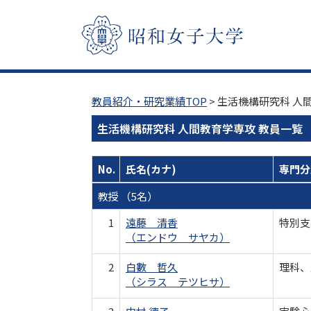
教員紹介・研究業績TOP
> 生活機構研究科 人
生活機構研究科 人間教育学専攻 教員一覧
No.
氏名(カナ)
専門分
教授 （5名）
1
遠藤 清香
特別支
（エンドウ サヤカ）
2
白數 哲久
理科、
（シラス テツヒサ）