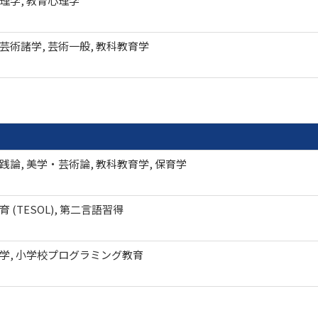
理学, 教育心理学
芸術諸学, 芸術一般, 教科教育学
践論, 美学・芸術論, 教科教育学, 保育学
 (TESOL), 第二言語習得
学, 小学校プログラミング教育