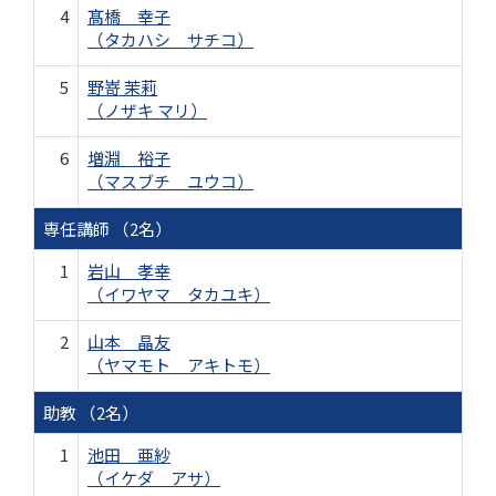
4
髙橋 幸子
（タカハシ サチコ）
5
野嵜 茉莉
（ノザキ マリ）
6
増淵 裕子
（マスブチ ユウコ）
専任講師 （2名）
1
岩山 孝幸
（イワヤマ タカユキ）
2
山本 晶友
（ヤマモト アキトモ）
助教 （2名）
1
池田 亜紗
（イケダ アサ）