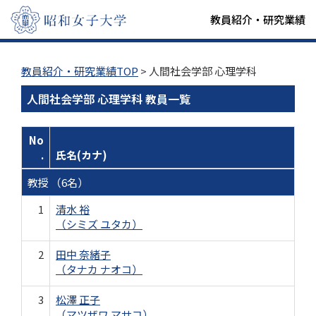
教員紹介・研究業績
教員紹介・研究業績TOP
> 人間社会学部 心理学科
人間社会学部 心理学科 教員一覧
No
.
氏名(カナ)
教授 （6名）
1
清水 裕
（シミズ ユタカ）
2
田中 奈緒子
（タナカ ナオコ）
3
松澤 正子
（マツザワ マサコ）