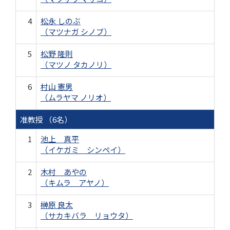
4
松永 しのぶ
（マツナガ シノブ）
5
松野 隆則
（マツノ タカノリ）
6
村山 憲男
（ムラヤマ ノリオ）
准教授 （6名）
1
池上 真平
（イケガミ シンペイ）
2
木村 あやの
（キムラ アヤノ）
3
榊原 良太
（サカキバラ リョウタ）