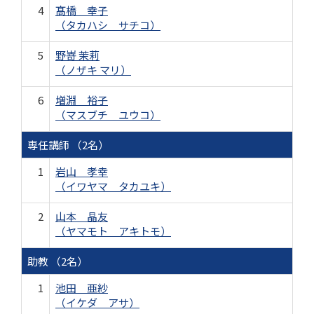
4
髙橋 幸子
（タカハシ サチコ）
5
野嵜 茉莉
（ノザキ マリ）
6
増淵 裕子
（マスブチ ユウコ）
専任講師 （2名）
1
岩山 孝幸
（イワヤマ タカユキ）
2
山本 晶友
（ヤマモト アキトモ）
助教 （2名）
1
池田 亜紗
（イケダ アサ）