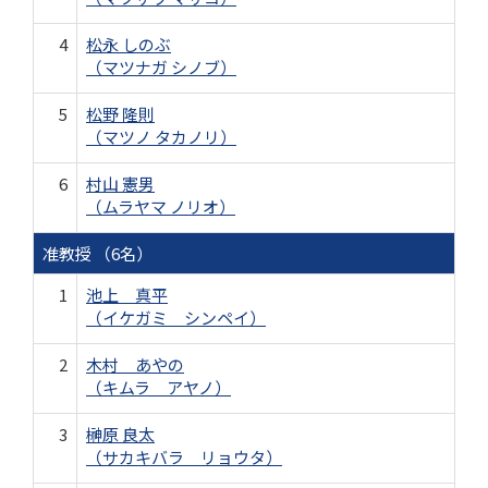
4
松永 しのぶ
（マツナガ シノブ）
5
松野 隆則
（マツノ タカノリ）
6
村山 憲男
（ムラヤマ ノリオ）
准教授 （6名）
1
池上 真平
（イケガミ シンペイ）
2
木村 あやの
（キムラ アヤノ）
3
榊原 良太
（サカキバラ リョウタ）