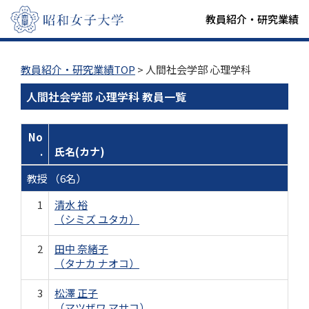
教員紹介・研究業績
教員紹介・研究業績TOP
> 人間社会学部 心理学科
人間社会学部 心理学科 教員一覧
No
.
氏名(カナ)
教授 （6名）
1
清水 裕
（シミズ ユタカ）
2
田中 奈緒子
（タナカ ナオコ）
3
松澤 正子
（マツザワ マサコ）