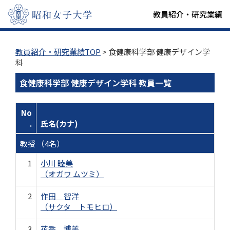
教員紹介・研究業績
教員紹介・研究業績TOP
> 食健康科学部 健康デザイン学
科
食健康科学部 健康デザイン学科 教員一覧
No
.
氏名(カナ)
教授 （4名）
1
小川 睦美
（オガワ ムツミ）
2
作田 智洋
（サクタ トモヒロ）
3
花香 博美