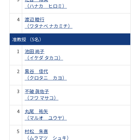
（ハナカ ヒロミ）
4
渡辺 睦行
（ワタナベ ナカミチ）
准教授 （5名）
1
池田 尚子
（イケダ タカコ）
2
黒谷 佳代
（クロタニ カヨ）
3
不破 眞佐子
（フワ マサコ）
4
丸尾 祐矢
（マルオ ユウヤ）
5
村松 朱喜
（ムラマツ シュキ）