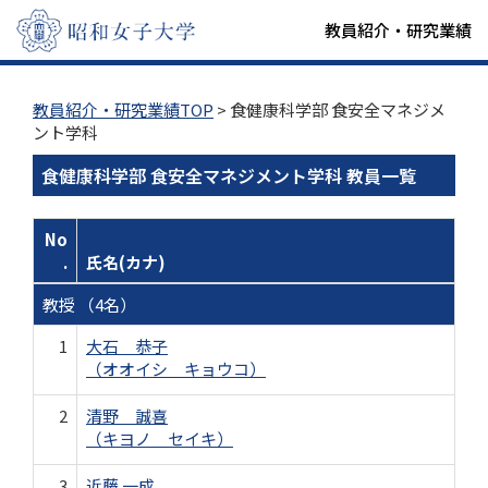
教員紹介・研究業績
教員紹介・研究業績TOP
> 食健康科学部 食安全マネジメ
ント学科
食健康科学部 食安全マネジメント学科 教員一覧
No
.
氏名(カナ)
教授 （4名）
1
大石 恭子
（オオイシ キョウコ）
2
清野 誠喜
（キヨノ セイキ）
3
近藤 一成