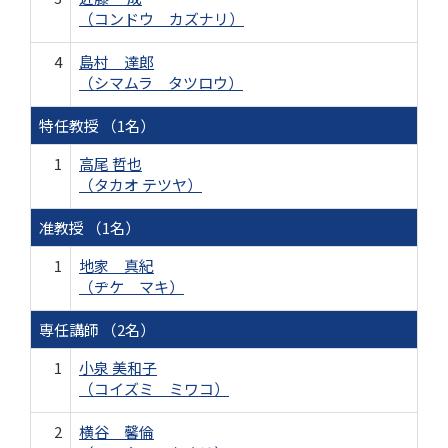
（コンドウ カズナリ）
4
島村 達郎
（シマムラ タツロウ）
特任教授 （1名）
1
高尾 哲也
（タカオ テツヤ）
准教授 （1名）
1
地家 真紀
（ヂケ マキ）
専任講師 （2名）
1
小泉 美和子
（コイズミ ミワコ）
2
横谷 馨倫