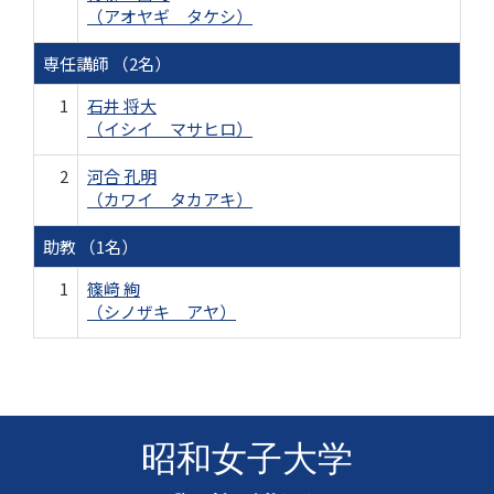
（アオヤギ タケシ）
専任講師 （2名）
1
石井 将大
（イシイ マサヒロ）
2
河合 孔明
（カワイ タカアキ）
助教 （1名）
1
篠﨑 絢
（シノザキ アヤ）
昭和女子大学