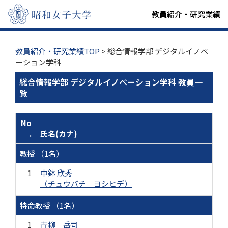
教員紹介・研究業績
教員紹介・研究業績TOP
> 総合情報学部 デジタルイノベ
ーション学科
総合情報学部 デジタルイノベーション学科 教員一
覧
No
.
氏名(カナ)
教授 （1名）
1
中鉢 欣秀
（チュウバチ ヨシヒデ）
特命教授 （1名）
1
青柳 岳司