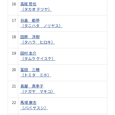
16
高尾 哲也
（タカオ テツヤ）
17
谷畠 範恭
（タニハタ ノリヤス）
18
田原 洋樹
（タハラ ヒロキ）
19
田村 圭介
（タムラ ケイスケ）
20
冨田 三穂
（トミタ ミホ）
21
長屋 真季子
（ナガヤ マキコ）
22
馬場 康志
（ババ ヤスシ）