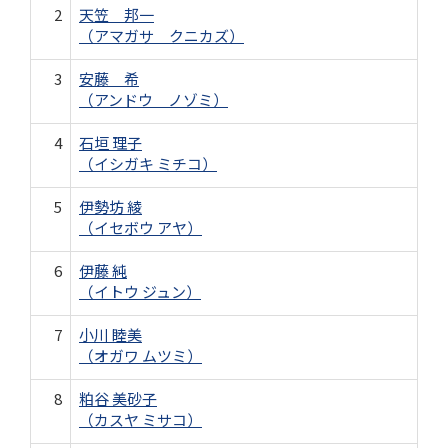
2
天笠 邦一
（アマガサ クニカズ）
3
安藤 希
（アンドウ ノゾミ）
4
石垣 理子
（イシガキ ミチコ）
5
伊勢坊 綾
（イセボウ アヤ）
6
伊藤 純
（イトウ ジュン）
7
小川 睦美
（オガワ ムツミ）
8
粕谷 美砂子
（カスヤ ミサコ）