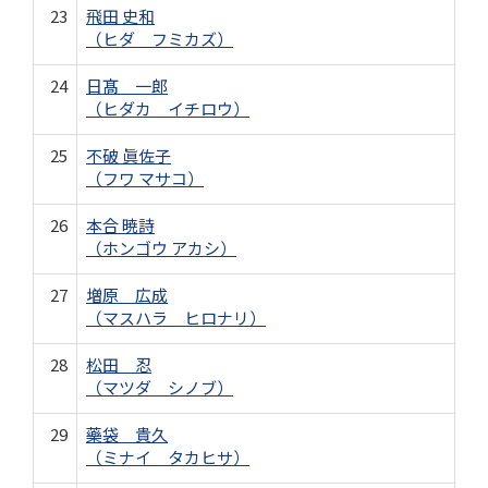
23
飛田 史和
（ヒダ フミカズ）
24
日髙 一郎
（ヒダカ イチロウ）
25
不破 眞佐子
（フワ マサコ）
26
本合 暁詩
（ホンゴウ アカシ）
27
増原 広成
（マスハラ ヒロナリ）
28
松田 忍
（マツダ シノブ）
29
藥袋 貴久
（ミナイ タカヒサ）