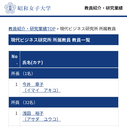
教員紹介・研究業績
教員紹介・研究業績TOP
> 現代ビジネス研究所 所属教員
現代ビジネス研究所 所属教員 教員一覧
No
.
氏名(カナ)
所長 （1名）
1
今井 章子
（イマイ アキコ）
所員 （32名）
1
浅田 裕子
（アサダ ユウコ）