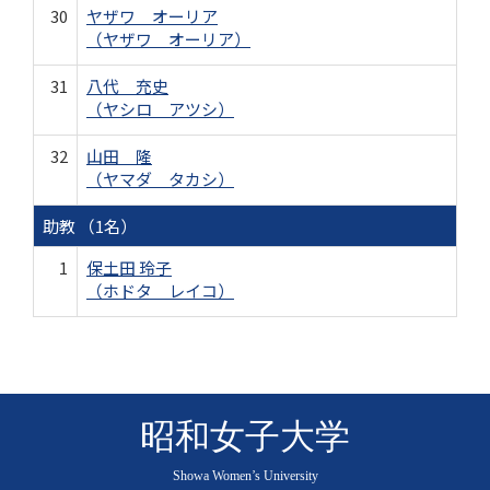
30
ヤザワ オーリア
（ヤザワ オーリア）
31
八代 充史
（ヤシロ アツシ）
32
山田 隆
（ヤマダ タカシ）
助教 （1名）
1
保土田 玲子
（ホドタ レイコ）
昭和女子大学
Showa Women’s University