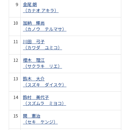
9
金尾 朗
（カナオ アキラ）
10
加納 輝尚
（カノウ テルマサ）
11
川田 弓子
（カワダ ユミコ）
12
櫻木 理江
（サクラキ リエ）
13
鈴木 大介
（スズキ ダイスケ）
14
鈴村 美代子
（スズムラ ミヨコ）
15
関 憲治
（セキ ケンジ）