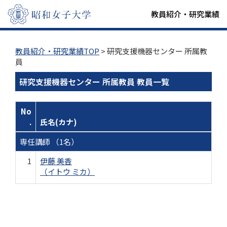
教員紹介・研究業績
教員紹介・研究業績TOP
> 研究支援機器センター 所属教
員
研究支援機器センター 所属教員 教員一覧
No
.
氏名(カナ)
専任講師 （1名）
1
伊藤 美香
（イトウ ミカ）