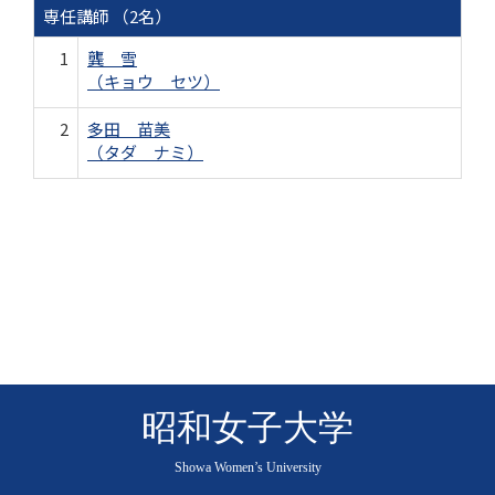
専任講師 （2名）
1
龔 雪
（キョウ セツ）
2
多田 苗美
（タダ ナミ）
昭和女子大学
Showa Women’s University