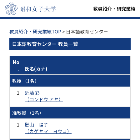
教員紹介・研究業績
教員紹介・研究業績TOP
> 日本語教育センター
日本語教育センター 教員一覧
No
.
氏名(カナ)
教授 （1名）
1
近藤 彩
（コンドウ アヤ）
准教授 （1名）
1
影山 陽子
（カゲヤマ ヨウコ）