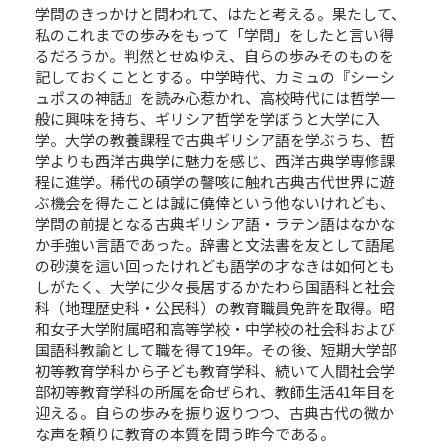
学問のきっかけと問われて、はたと考える。果たして、
私のこれまでの歩みをもって「学問」をしたと言い得
るだろうか。判然とせぬゆえ、自らの歩みそのものを
記しておくこととする。中学時代、カミュの『シーシ
ュポスの神話』を読み心惹かれ、高校時代には哲学一
般に興味を持ち、ギリシア哲学を学ぼうと大学に入
学。大学の教養課程で古典ギリシア語を学ぶうち、哲
学よりも西洋古典学に魅力を感じ、西洋古典学専修課
程に進学。稀代の碩学の謦咳に触れ古典古代世界に遊
ぶ機会を得たことは誠に僥倖という他ないけれども、
学問の前提となる古典ギリシア語・ラテン語はなかな
か手強い言語であった。辞書と文法書を友として語尾
の砂漠を這い回ったけれども語学の才なきは如何とも
しがたく、大学に少々長居するかたわら国語科と社会
科（地理歴史科・公民科）の教育職員免許を取得。昭
和女子大学附属昭和高等学校・中学校の社会科および
国語科教諭として職を得て19年。その後、短期大学部
初等教育学科から子ども教育学科、続いて人間社会学
部初等教育学科の所属を命ぜられ、教師生活41年目を
迎える。自らの歩みを振り返りつつ、古典古代の微か
な声を頼りに教育の本質を問う昨今である。