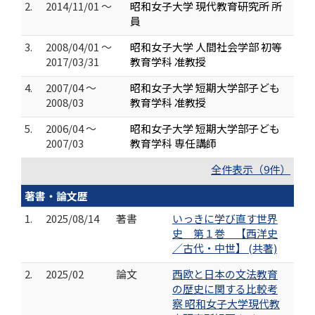
2.
2014/11/01 ～
昭和女子大学 現代教育研究所 所
員
3.
2008/04/01 ～
昭和女子大学 人間社会学部 初等
2017/03/31
教育学科 准教授
4.
2007/04 ～
昭和女子大学 短期大学部子ども
2008/03
教育学科 准教授
5.
2006/04 ～
昭和女子大学 短期大学部子ども
2007/03
教育学科 専任講師
全件表示（9件）
著書・論文歴
1.
2025/08/14
著書
いっきに学び直す世界
史 第１巻 【西洋史
／古代・中世】 (共著)
2.
2025/02
論文
西欧と日本の文法教育
の歴史に関する比較考
察 昭和女子大学現代教