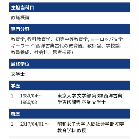
主担当科目
教職概論
専門分野
教育学, 教科教育学、初等中等教育学, ヨーロッパ文学
キーワード(西洋古典古代の教育観、教師論、学校論、
教員養成、社会科、思考技能)
最終学位
文学士
学歴
1.
1980/04～
東京大学 文学部 第3類西洋古典
1986/03
学専修課程 卒業 文学士
職歴
1.
2017/04/01 ～
昭和女子大学 人間社会学部 初等
教育学科 教授