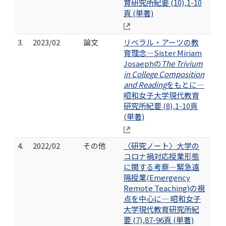
育研究所紀要 (10),1-10
頁 (単著)
3.
2023/02
論文
リベラル・アーツの教
育理念―Sister Miriam
Josaephの
The Trivium
in College Composition
and Reading
をもとに―
昭和女子大学現代教育
研究所紀要 (8),1-10頁
(単著)
4.
2022/02
その他
〈研究ノート〉大学の
コロナ禍対応授業形態
に関する考察―緊急遠
隔授業(Emergency
Remote Teaching)の視
点を中心に― 昭和女子
大学現代教育研究所紀
要 (7),87-96頁 (単著)