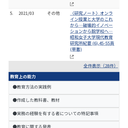
5.
2021/03
その他
〈研究ノート〉オンラ
イン授業と大学のこれ
から―破壊的イノベー
ションから脱学校へ―
昭和女子大学現代教育
研究所紀要 (6),45-55頁
(単著)
全件表示（28件）
教育上の能力
●教育方法の実践例
●作成した教科書、教材
●実務の経験を有する者についての特記事項
●教育に関する発表