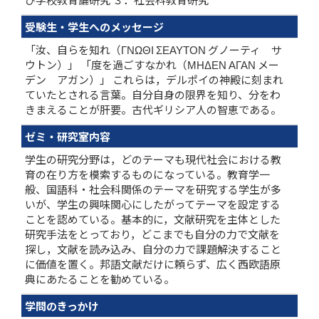
受験生・学生へのメッセージ
「汝、自らを知れ（ΓΝΩΘΙ ΣΕΑΥΤΟΝ グノーティ サ
ウトン）」 「度を過ごすなかれ（ΜΗΔΕΝ ΑΓΑΝ メー
デン アガン）」 これらは，デルポイの神殿に刻まれ
ていたとされる言葉。自分自身の限界を知り、分をわ
きまえることが肝要。古代ギリシア人の智恵である。
ゼミ・研究室内容
学生の研究分野は，どのテーマも現代社会における教
育の在り方を模索するものになっている。教育学一
般、国語科・社会科関係のテーマを研究する学生が多
いが、学生の興味関心にしたがってテーマを設定する
ことを認めている。基本的に，文献研究を主体とした
研究手法をとっており，どこまでも自分の力で文献を
探し，文献を読み込み、自分の力で課題解決すること
に価値を置く。邦語文献だけに頼らず、広く西欧語原
典にあたることを勧めている。
学問のきっかけ