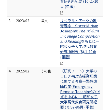
育研究所紀要 (10),1-10
頁 (単著)
3.
2023/02
論文
リベラル・アーツの教
育理念―Sister Miriam
Josaephの
The Trivium
in College Composition
and Reading
をもとに―
昭和女子大学現代教育
研究所紀要 (8),1-10頁
(単著)
4.
2022/02
その他
〈研究ノート〉大学の
コロナ禍対応授業形態
に関する考察―緊急遠
隔授業(Emergency
Remote Teaching)の視
点を中心に― 昭和女子
大学現代教育研究所紀
要 (7),87-96頁 (単著)