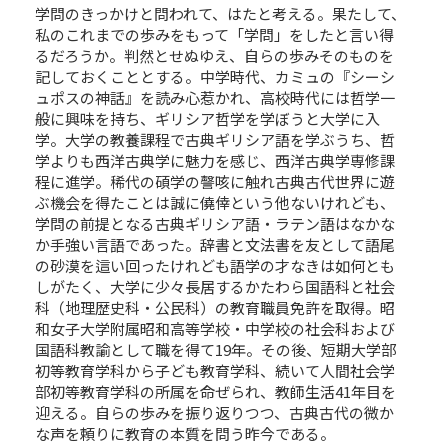
学問のきっかけと問われて、はたと考える。果たして、
私のこれまでの歩みをもって「学問」をしたと言い得
るだろうか。判然とせぬゆえ、自らの歩みそのものを
記しておくこととする。中学時代、カミュの『シーシ
ュポスの神話』を読み心惹かれ、高校時代には哲学一
般に興味を持ち、ギリシア哲学を学ぼうと大学に入
学。大学の教養課程で古典ギリシア語を学ぶうち、哲
学よりも西洋古典学に魅力を感じ、西洋古典学専修課
程に進学。稀代の碩学の謦咳に触れ古典古代世界に遊
ぶ機会を得たことは誠に僥倖という他ないけれども、
学問の前提となる古典ギリシア語・ラテン語はなかな
か手強い言語であった。辞書と文法書を友として語尾
の砂漠を這い回ったけれども語学の才なきは如何とも
しがたく、大学に少々長居するかたわら国語科と社会
科（地理歴史科・公民科）の教育職員免許を取得。昭
和女子大学附属昭和高等学校・中学校の社会科および
国語科教諭として職を得て19年。その後、短期大学部
初等教育学科から子ども教育学科、続いて人間社会学
部初等教育学科の所属を命ぜられ、教師生活41年目を
迎える。自らの歩みを振り返りつつ、古典古代の微か
な声を頼りに教育の本質を問う昨今である。