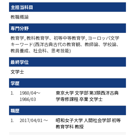
主担当科目
教職概論
専門分野
教育学, 教科教育学、初等中等教育学, ヨーロッパ文学
キーワード(西洋古典古代の教育観、教師論、学校論、
教員養成、社会科、思考技能)
最終学位
文学士
学歴
1.
1980/04～
東京大学 文学部 第3類西洋古典
1986/03
学専修課程 卒業 文学士
職歴
1.
2017/04/01 ～
昭和女子大学 人間社会学部 初等
教育学科 教授