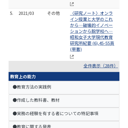
5.
2021/03
その他
〈研究ノート〉オンラ
イン授業と大学のこれ
から―破壊的イノベー
ションから脱学校へ―
昭和女子大学現代教育
研究所紀要 (6),45-55頁
(単著)
全件表示（28件）
教育上の能力
●教育方法の実践例
●作成した教科書、教材
●実務の経験を有する者についての特記事項
●教育に関する発表