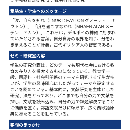
受験生・学生へのメッセージ
「汝、自らを知れ（ΓΝΩΘΙ ΣΕΑΥΤΟΝ グノーティ サ
ウトン）」 「度を過ごすなかれ（ΜΗΔΕΝ ΑΓΑΝ メー
デン アガン）」 これらは，デルポイの神殿に刻まれ
ていたとされる言葉。自分自身の限界を知り、分をわ
きまえることが肝要。古代ギリシア人の智恵である。
ゼミ・研究室内容
学生の研究分野は，どのテーマも現代社会における教
育の在り方を模索するものになっている。教育学一
般、国語科・社会科関係のテーマを研究する学生が多
いが、学生の興味関心にしたがってテーマを設定する
ことを認めている。基本的に，文献研究を主体とした
研究手法をとっており，どこまでも自分の力で文献を
探し，文献を読み込み、自分の力で課題解決すること
に価値を置く。邦語文献だけに頼らず、広く西欧語原
典にあたることを勧めている。
学問のきっかけ