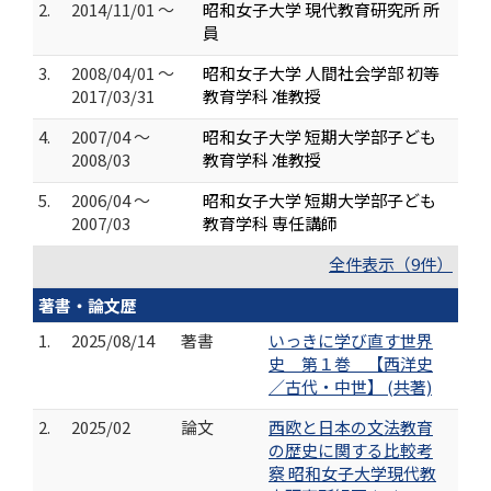
2.
2014/11/01 ～
昭和女子大学 現代教育研究所 所
員
3.
2008/04/01 ～
昭和女子大学 人間社会学部 初等
2017/03/31
教育学科 准教授
4.
2007/04 ～
昭和女子大学 短期大学部子ども
2008/03
教育学科 准教授
5.
2006/04 ～
昭和女子大学 短期大学部子ども
2007/03
教育学科 専任講師
全件表示（9件）
著書・論文歴
1.
2025/08/14
著書
いっきに学び直す世界
史 第１巻 【西洋史
／古代・中世】 (共著)
2.
2025/02
論文
西欧と日本の文法教育
の歴史に関する比較考
察 昭和女子大学現代教