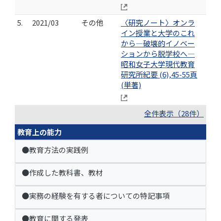
5.
2021/03
その他
〈研究ノート〉オンラ
イン授業と大学のこれ
から―破壊的イノベー
ションから脱学校へ―
昭和女子大学現代教育
研究所紀要 (6),45-55頁
(単著)
全件表示（28件）
教育上の能力
●教育方法の実践例
●作成した教科書、教材
●実務の経験を有する者についての特記事項
●教育に関する発表