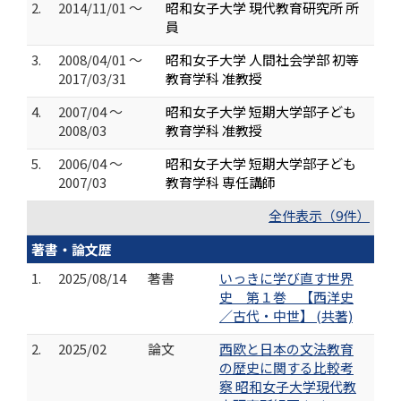
2.
2014/11/01 ～
昭和女子大学 現代教育研究所 所
員
3.
2008/04/01 ～
昭和女子大学 人間社会学部 初等
2017/03/31
教育学科 准教授
4.
2007/04 ～
昭和女子大学 短期大学部子ども
2008/03
教育学科 准教授
5.
2006/04 ～
昭和女子大学 短期大学部子ども
2007/03
教育学科 専任講師
全件表示（9件）
著書・論文歴
1.
2025/08/14
著書
いっきに学び直す世界
史 第１巻 【西洋史
／古代・中世】 (共著)
2.
2025/02
論文
西欧と日本の文法教育
の歴史に関する比較考
察 昭和女子大学現代教