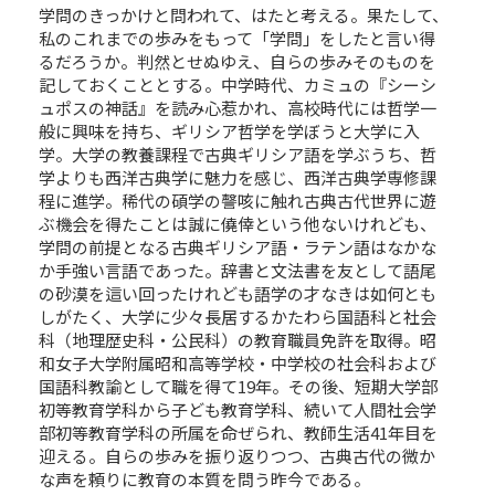
学問のきっかけと問われて、はたと考える。果たして、
私のこれまでの歩みをもって「学問」をしたと言い得
るだろうか。判然とせぬゆえ、自らの歩みそのものを
記しておくこととする。中学時代、カミュの『シーシ
ュポスの神話』を読み心惹かれ、高校時代には哲学一
般に興味を持ち、ギリシア哲学を学ぼうと大学に入
学。大学の教養課程で古典ギリシア語を学ぶうち、哲
学よりも西洋古典学に魅力を感じ、西洋古典学専修課
程に進学。稀代の碩学の謦咳に触れ古典古代世界に遊
ぶ機会を得たことは誠に僥倖という他ないけれども、
学問の前提となる古典ギリシア語・ラテン語はなかな
か手強い言語であった。辞書と文法書を友として語尾
の砂漠を這い回ったけれども語学の才なきは如何とも
しがたく、大学に少々長居するかたわら国語科と社会
科（地理歴史科・公民科）の教育職員免許を取得。昭
和女子大学附属昭和高等学校・中学校の社会科および
国語科教諭として職を得て19年。その後、短期大学部
初等教育学科から子ども教育学科、続いて人間社会学
部初等教育学科の所属を命ぜられ、教師生活41年目を
迎える。自らの歩みを振り返りつつ、古典古代の微か
な声を頼りに教育の本質を問う昨今である。