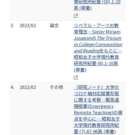
育研究所紀要 (10),1-10
頁 (単著)
3.
2023/02
論文
リベラル・アーツの教
育理念―Sister Miriam
Josaephの
The Trivium
in College Composition
and Reading
をもとに―
昭和女子大学現代教育
研究所紀要 (8),1-10頁
(単著)
4.
2022/02
その他
〈研究ノート〉大学の
コロナ禍対応授業形態
に関する考察―緊急遠
隔授業(Emergency
Remote Teaching)の視
点を中心に― 昭和女子
大学現代教育研究所紀
要 (7),87-96頁 (単著)