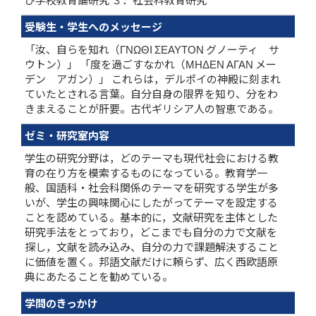
受験生・学生へのメッセージ
「汝、自らを知れ（ΓΝΩΘΙ ΣΕΑΥΤΟΝ グノーティ サ
ウトン）」 「度を過ごすなかれ（ΜΗΔΕΝ ΑΓΑΝ メー
デン アガン）」 これらは，デルポイの神殿に刻まれ
ていたとされる言葉。自分自身の限界を知り、分をわ
きまえることが肝要。古代ギリシア人の智恵である。
ゼミ・研究室内容
学生の研究分野は，どのテーマも現代社会における教
育の在り方を模索するものになっている。教育学一
般、国語科・社会科関係のテーマを研究する学生が多
いが、学生の興味関心にしたがってテーマを設定する
ことを認めている。基本的に，文献研究を主体とした
研究手法をとっており，どこまでも自分の力で文献を
探し，文献を読み込み、自分の力で課題解決すること
に価値を置く。邦語文献だけに頼らず、広く西欧語原
典にあたることを勧めている。
学問のきっかけ