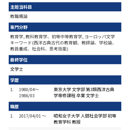
主担当科目
教職概論
専門分野
教育学, 教科教育学、初等中等教育学, ヨーロッパ文学
キーワード(西洋古典古代の教育観、教師論、学校論、
教員養成、社会科、思考技能)
最終学位
文学士
学歴
1.
1980/04～
東京大学 文学部 第3類西洋古典
1986/03
学専修課程 卒業 文学士
職歴
1.
2017/04/01 ～
昭和女子大学 人間社会学部 初等
教育学科 教授