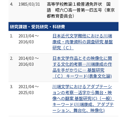
4.
1985/03/31
高等学校教諭１級普通免許状 国
語 昭六〇高一普第一四五号（東京
都教育委員会）
研究課題・受託研究・科研費
1.
2013/04 ～
日本近代文学館他における川端
2016/03
康成・肉筆資料の調査研究 基盤
研究（Ｃ）
2.
2014/03 ～
日本文学作品とその映像化に関
2016/03
する文化的考察―川端康成の作
品を手がかりに― 基盤研究
（Ｃ） キーワード(表象文化論)
3.
2021/04 ～
川端文学におけるアダプテーシ
2025/03
ョンの考察―活字から舞台・映
像への翻案 基盤研究(C)（一般）
キーワード(川端康成、アダプテ
ーション、舞台化、映像化)