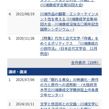
(川端康成学会第50回大会)
4.
2022/08/19
川端作品の翻案―エンターテインメ
ント性を考える (川端康成学会第48
回大会―川端康成没後五〇周年記念
国際シンポジウム―)
5.
2020/11/28
《特集》代作と近代文学――「作者」を
めぐるポリティクス 「川端康成の
小説作法」 (日本近代文学会 11月
例会)
全件表示（19件）
講師・講演
1.
2025/07/06
小説「眠れる美女」の映画化—原作
の力と原作への逆照射— (大阪府茨
木市立川端康成文学館併設上中条青
少年センター)
2.
2024/10/11
文学と他芸術との交錯―川端文学に
おけるアダプテーションを例に