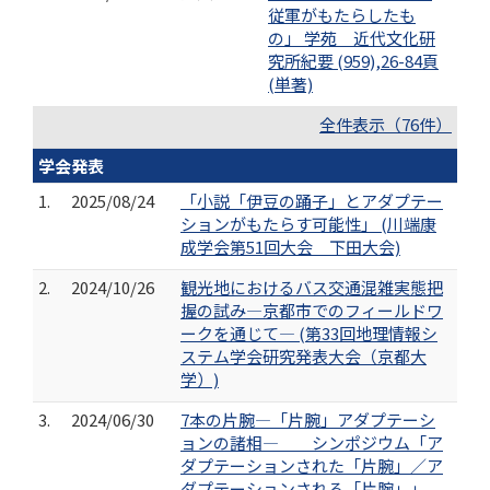
従軍がもたらしたも
の」 学苑 近代文化研
究所紀要 (959),26-84頁
(単著)
全件表示（76件）
学会発表
1.
2025/08/24
「小説「伊豆の踊子」とアダプテー
ションがもたらす可能性」 (川端康
成学会第51回大会 下田大会)
2.
2024/10/26
観光地におけるバス交通混雑実態把
握の試み―京都市でのフィールドワ
ークを通じて― (第33回地理情報シ
ステム学会研究発表大会（京都大
学）)
3.
2024/06/30
7本の片腕―「片腕」アダプテーシ
ョンの諸相― シンポジウム「ア
ダプテーションされた「片腕」／ア
ダプテーションされる「片腕」」