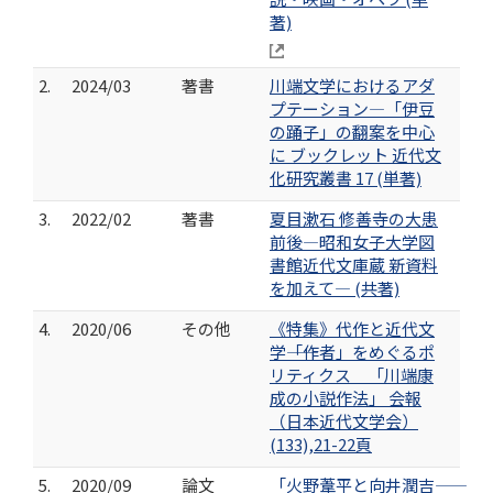
著)
2.
2024/03
著書
川端文学におけるアダ
プテーション―「伊豆
の踊子」の翻案を中心
に ブックレット 近代文
化研究叢書 17 (単著)
3.
2022/02
著書
夏目漱石 修善寺の大患
前後―昭和女子大学図
書館近代文庫蔵 新資料
を加えて― (共著)
4.
2020/06
その他
《特集》代作と近代文
学――「作者」をめぐるポ
リティクス 「川端康
成の小説作法」 会報
（日本近代文学会）
(133),21-22頁
5.
2020/09
論文
「火野葦平と向井潤吉――