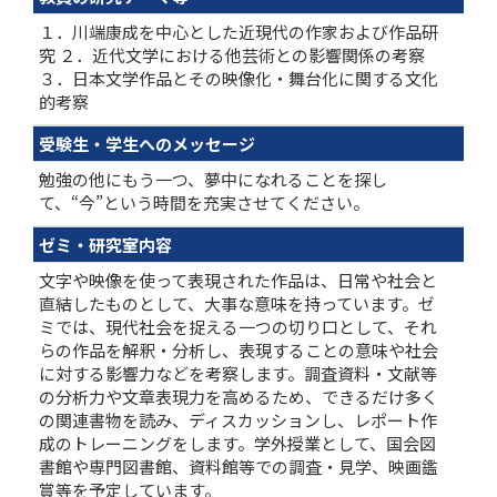
１．川端康成を中心とした近現代の作家および作品研
究 ２．近代文学における他芸術との影響関係の考察
３．日本文学作品とその映像化・舞台化に関する文化
的考察
受験生・学生へのメッセージ
勉強の他にもう一つ、夢中になれることを探し
て、“今”という時間を充実させてください。
ゼミ・研究室内容
文字や映像を使って表現された作品は、日常や社会と
直結したものとして、大事な意味を持っています。ゼ
ミでは、現代社会を捉える一つの切り口として、それ
らの作品を解釈・分析し、表現することの意味や社会
に対する影響力などを考察します。調査資料・文献等
の分析力や文章表現力を高めるため、できるだけ多く
の関連書物を読み、ディスカッションし、レポート作
成のトレーニングをします。学外授業として、国会図
書館や専門図書館、資料館等での調査・見学、映画鑑
賞等を予定しています。