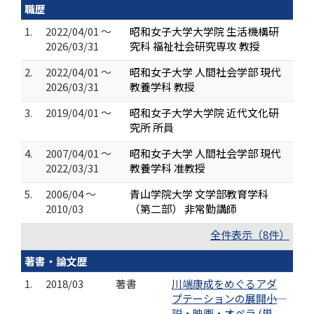
職歴
1.
2022/04/01 ～
昭和女子大学大学院 生活機構研
2026/03/31
究科 福祉社会研究専攻 教授
2.
2022/04/01 ～
昭和女子大学 人間社会学部 現代
2026/03/31
教養学科 教授
3.
2019/04/01 ～
昭和女子大学大学院 近代文化研
究所 所員
4.
2007/04/01 ～
昭和女子大学 人間社会学部 現代
2022/03/31
教養学科 准教授
5.
2006/04 ～
青山学院大学 文学部教育学科
2010/03
（第二部） 非常勤講師
全件表示（8件）
著書・論文歴
1.
2018/03
著書
川端康成をめぐるアダ
プテーションの展開――小
説・映画・オペラ (単