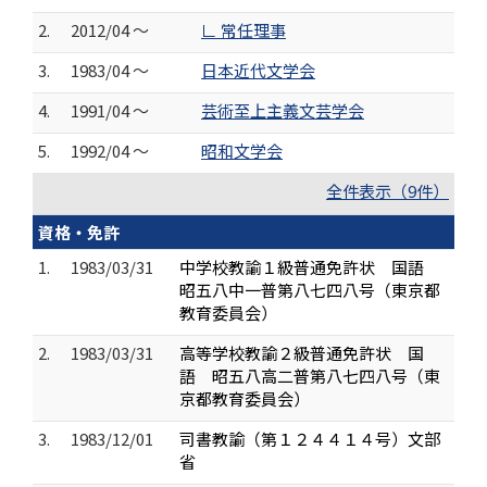
2.
2012/04 ～
∟ 常任理事
3.
1983/04 ～
日本近代文学会
4.
1991/04 ～
芸術至上主義文芸学会
5.
1992/04 ～
昭和文学会
全件表示（9件）
資格・免許
1.
1983/03/31
中学校教諭１級普通免許状 国語
昭五八中一普第八七四八号（東京都
教育委員会）
2.
1983/03/31
高等学校教諭２級普通免許状 国
語 昭五八高二普第八七四八号（東
京都教育委員会）
3.
1983/12/01
司書教諭（第１２４４１４号）文部
省