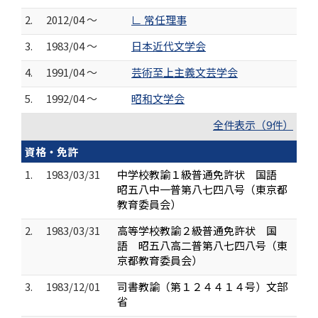
2.
2012/04 ～
∟ 常任理事
3.
1983/04 ～
日本近代文学会
4.
1991/04 ～
芸術至上主義文芸学会
5.
1992/04 ～
昭和文学会
全件表示（9件）
資格・免許
1.
1983/03/31
中学校教諭１級普通免許状 国語
昭五八中一普第八七四八号（東京都
教育委員会）
2.
1983/03/31
高等学校教諭２級普通免許状 国
語 昭五八高二普第八七四八号（東
京都教育委員会）
3.
1983/12/01
司書教諭（第１２４４１４号）文部
省