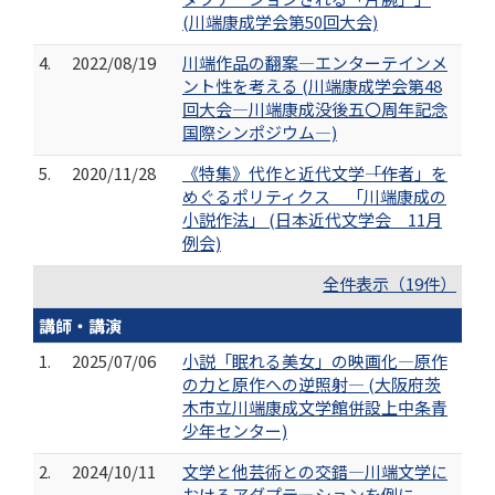
(川端康成学会第50回大会)
4.
2022/08/19
川端作品の翻案―エンターテインメ
ント性を考える (川端康成学会第48
回大会―川端康成没後五〇周年記念
国際シンポジウム―)
5.
2020/11/28
《特集》代作と近代文学――「作者」を
めぐるポリティクス 「川端康成の
小説作法」 (日本近代文学会 11月
例会)
全件表示（19件）
講師・講演
1.
2025/07/06
小説「眠れる美女」の映画化—原作
の力と原作への逆照射— (大阪府茨
木市立川端康成文学館併設上中条青
少年センター)
2.
2024/10/11
文学と他芸術との交錯―川端文学に
おけるアダプテーションを例に