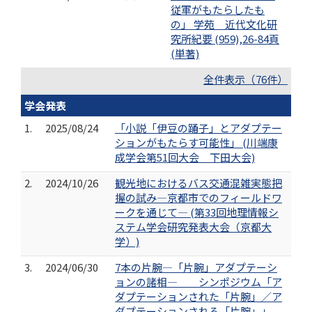
従軍がもたらしたも
の」 学苑 近代文化研
究所紀要 (959),26-84頁
(単著)
全件表示（76件）
学会発表
1.
2025/08/24
「小説「伊豆の踊子」とアダプテー
ションがもたらす可能性」 (川端康
成学会第51回大会 下田大会)
2.
2024/10/26
観光地におけるバス交通混雑実態把
握の試み―京都市でのフィールドワ
ークを通じて― (第33回地理情報シ
ステム学会研究発表大会（京都大
学）)
3.
2024/06/30
7本の片腕―「片腕」アダプテーシ
ョンの諸相― シンポジウム「ア
ダプテーションされた「片腕」／ア
ダプテーションされる「片腕」」