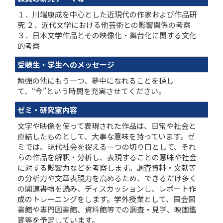
１．川端康成を中心とした近現代の作家および作品研
究 ２．近代文学における他芸術との影響関係の考察
３．日本文学作品とその映像化・舞台化に関する文化
的考察
受験生・学生へのメッセージ
勉強の他にもう一つ、夢中になれることを探し
て、“今”という時間を充実させてください。
ゼミ・研究室内容
文字や映像を使って表現された作品は、日常や社会と
直結したものとして、大事な意味を持っています。ゼ
ミでは、現代社会を捉える一つの切り口として、それ
らの作品を解釈・分析し、表現することの意味や社会
に対する影響力などを考察します。調査資料・文献等
の分析力や文章表現力を高めるため、できるだけ多く
の関連書物を読み、ディスカッションし、レポート作
成のトレーニングをします。学外授業として、国会図
書館や専門図書館、資料館等での調査・見学、映画鑑
賞等を予定しています。