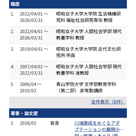
職歴
1.
2022/04/01 ～
昭和女子大学大学院 生活機構研
2026/03/31
究科 福祉社会研究専攻 教授
2.
2022/04/01 ～
昭和女子大学 人間社会学部 現代
2026/03/31
教養学科 教授
3.
2019/04/01 ～
昭和女子大学大学院 近代文化研
究所 所員
4.
2007/04/01 ～
昭和女子大学 人間社会学部 現代
2022/03/31
教養学科 准教授
5.
2006/04 ～
青山学院大学 文学部教育学科
2010/03
（第二部） 非常勤講師
全件表示（8件）
著書・論文歴
1.
2018/03
著書
川端康成をめぐるアダ
プテーションの展開――小
説・映画・オペラ (単