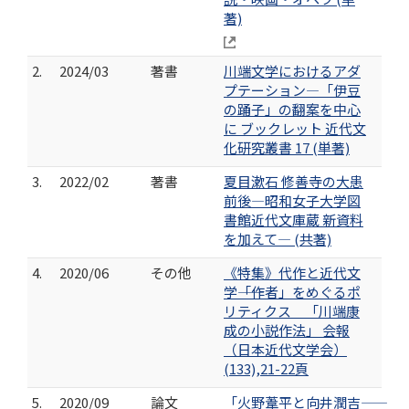
著)
2.
2024/03
著書
川端文学におけるアダ
プテーション―「伊豆
の踊子」の翻案を中心
に ブックレット 近代文
化研究叢書 17 (単著)
3.
2022/02
著書
夏目漱石 修善寺の大患
前後―昭和女子大学図
書館近代文庫蔵 新資料
を加えて― (共著)
4.
2020/06
その他
《特集》代作と近代文
学――「作者」をめぐるポ
リティクス 「川端康
成の小説作法」 会報
（日本近代文学会）
(133),21-22頁
5.
2020/09
論文
「火野葦平と向井潤吉――