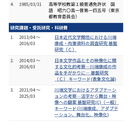
4.
1985/03/31
高等学校教諭１級普通免許状 国
語 昭六〇高一普第一四五号（東京
都教育委員会）
研究課題・受託研究・科研費
1.
2013/04 ～
日本近代文学館他における川端
2016/03
康成・肉筆資料の調査研究 基盤
研究（Ｃ）
2.
2014/03 ～
日本文学作品とその映像化に関
2016/03
する文化的考察―川端康成の作
品を手がかりに― 基盤研究
（Ｃ） キーワード(表象文化論)
3.
2021/04 ～
川端文学におけるアダプテーシ
2025/03
ョンの考察―活字から舞台・映
像への翻案 基盤研究(C)（一般）
キーワード(川端康成、アダプテ
ーション、舞台化、映像化)