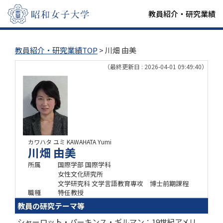
教員紹介・研究業績
教員紹介・研究業績TOP
> 川畑 由美
（最終更新日 : 2026-04-01 09:49:40）
カワハタ ユミ
KAWAHATA Yumi
川畑 由美
所属
国際学部 国際学科
女性文化研究所
文学研究科 文学言語教育専攻 博士前期課程
職種
特任教授
教員の研究テーマ等
シャーロット・パーキンス・ギルマン：19世紀アメリ