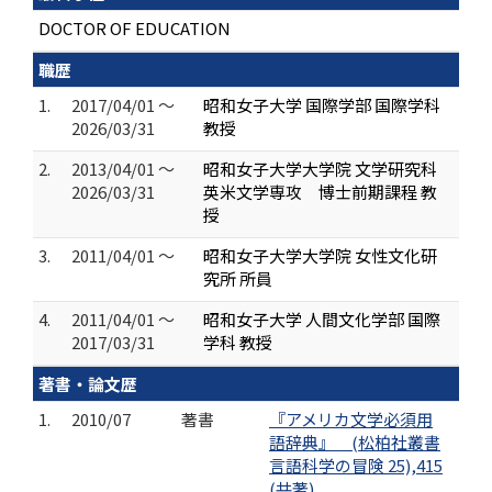
DOCTOR OF EDUCATION
職歴
1.
2017/04/01 ～
昭和女子大学 国際学部 国際学科
2026/03/31
教授
2.
2013/04/01 ～
昭和女子大学大学院 文学研究科
2026/03/31
英米文学専攻 博士前期課程 教
授
3.
2011/04/01 ～
昭和女子大学大学院 女性文化研
究所 所員
4.
2011/04/01 ～
昭和女子大学 人間文化学部 国際
2017/03/31
学科 教授
著書・論文歴
1.
2010/07
著書
『アメリカ文学必須用
語辞典』 (松柏社叢書
言語科学の冒険 25),415
(共著)