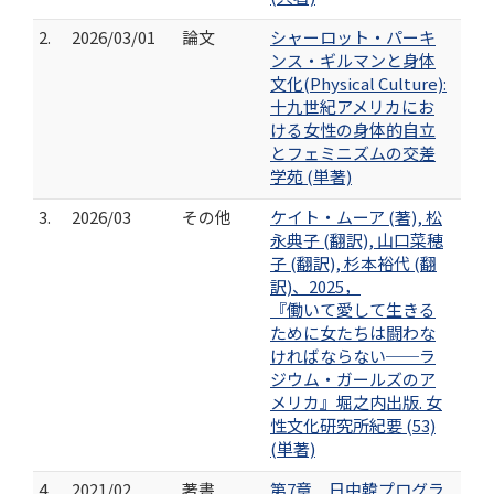
2.
2026/03/01
論文
シャーロット・パーキ
ンス・ギルマンと身体
文化(Physical Culture):
十九世紀アメリカにお
ける女性の身体的自立
とフェミニズムの交差
学苑 (単著)
3.
2026/03
その他
ケイト・ムーア (著), 松
永典子 (翻訳), 山口菜穂
子 (翻訳), 杉本裕代 (翻
訳)、2025，
『働いて愛して生きる
ために女たちは闘わな
ければならない──ラ
ジウム・ガールズのア
メリカ』堀之内出版. 女
性文化研究所紀要 (53)
(単著)
4.
2021/02
著書
第7章 日中韓プログラ