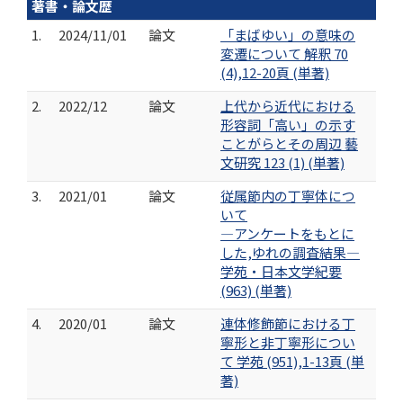
著書・論文歴
1.
2024/11/01
論文
「まばゆい」の意味の
変遷について 解釈 70
(4),12-20頁 (単著)
2.
2022/12
論文
上代から近代における
形容詞「高い」の示す
ことがらとその周辺 藝
文研究 123 (1) (単著)
3.
2021/01
論文
従属節内の丁寧体につ
いて
―アンケートをもとに
した,ゆれの調査結果―
学苑・日本文学紀要
(963) (単著)
4.
2020/01
論文
連体修飾節における丁
寧形と非丁寧形につい
て 学苑 (951),1-13頁 (単
著)