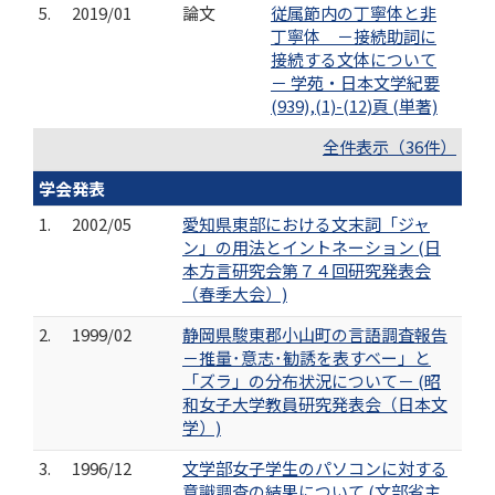
5.
2019/01
論文
従属節内の丁寧体と非
丁寧体 －接続助詞に
接続する文体について
－ 学苑・日本文学紀要
(939),(1)-(12)頁 (単著)
全件表示（36件）
学会発表
1.
2002/05
愛知県東部における文末詞「ジャ
ン」の用法とイントネーション (日
本方言研究会第７４回研究発表会
（春季大会）)
2.
1999/02
静岡県駿東郡小山町の言語調査報告
－推量･意志･勧誘を表すベー」と
「ズラ」の分布状況について－ (昭
和女子大学教員研究発表会（日本文
学）)
3.
1996/12
文学部女子学生のパソコンに対する
意識調査の結果について (文部省主