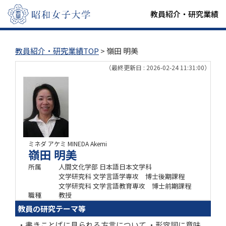
教員紹介・研究業績
教員紹介・研究業績TOP
> 嶺田 明美
（最終更新日 : 2026-02-24 11:31:00）
ミネダ アケミ
MINEDA Akemi
嶺田 明美
所属
人間文化学部 日本語日本文学科
文学研究科 文学言語学専攻 博士後期課程
文学研究科 文学言語教育専攻 博士前期課程
職種
教授
教員の研究テーマ等
・書きことばに見られる方言について ・形容詞に意味