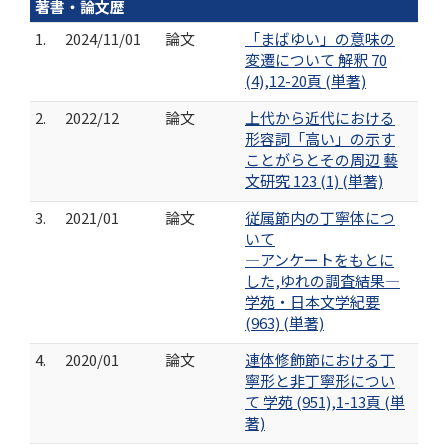
著書・論文歴
1.
2024/11/01
論文
「まばゆい」の意味の
変遷について 解釈 70
(4),12-20頁 (単著)
2.
2022/12
論文
上代から近代における
形容詞「高い」の示す
ことがらとその周辺 藝
文研究 123 (1) (単著)
3.
2021/01
論文
従属節内の丁寧体につ
いて
―アンケートをもとに
した,ゆれの調査結果―
学苑・日本文学紀要
(963) (単著)
4.
2020/01
論文
連体修飾節における丁
寧形と非丁寧形につい
て 学苑 (951),1-13頁 (単
著)