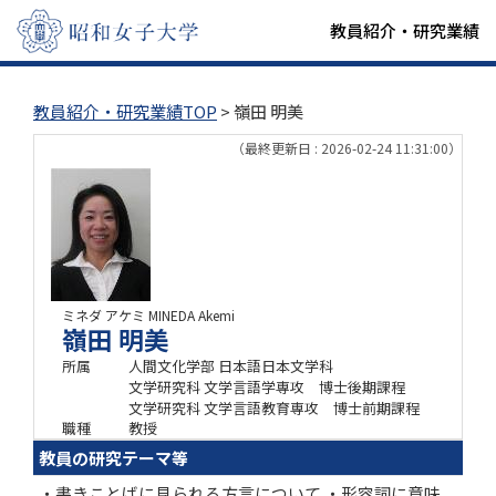
教員紹介・研究業績
教員紹介・研究業績TOP
> 嶺田 明美
（最終更新日 : 2026-02-24 11:31:00）
ミネダ アケミ
MINEDA Akemi
嶺田 明美
所属
人間文化学部 日本語日本文学科
文学研究科 文学言語学専攻 博士後期課程
文学研究科 文学言語教育専攻 博士前期課程
職種
教授
教員の研究テーマ等
・書きことばに見られる方言について ・形容詞に意味