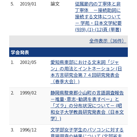
5.
2019/01
論文
従属節内の丁寧体と非
丁寧体 －接続助詞に
接続する文体について
－ 学苑・日本文学紀要
(939),(1)-(12)頁 (単著)
全件表示（36件）
学会発表
1.
2002/05
愛知県東部における文末詞「ジャ
ン」の用法とイントネーション (日
本方言研究会第７４回研究発表会
（春季大会）)
2.
1999/02
静岡県駿東郡小山町の言語調査報告
－推量･意志･勧誘を表すベー」と
「ズラ」の分布状況について－ (昭
和女子大学教員研究発表会（日本文
学）)
3.
1996/12
文学部女子学生のパソコンに対する
意識調査の結果について (文部省主