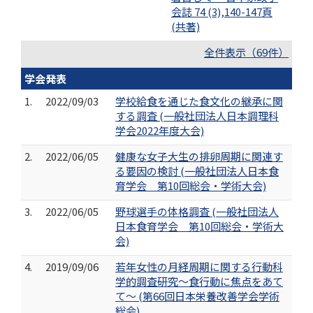
会誌 74 (3),140-147頁
(共著)
全件表示（69件）
学会発表
1.
2022/09/03
学校給食を通じた食文化の継承に関
する調査 (一般社団法人日本調理科
学会2022年度大会)
2.
2022/06/05
健康な女子大生の排卵周期に関連す
る要因の検討 (一般社団法人日本食
育学会 第10回総会・学術大会)
3.
2022/06/05
野球選手の体格調査 (一般社団法人
日本食育学会 第10回総会・学術大
会)
4.
2019/09/06
若年女性の月経周期に関する行動科
学的調査研究～食行動に焦点をあて
て～ (第66回日本栄養改善学会学術
総会)