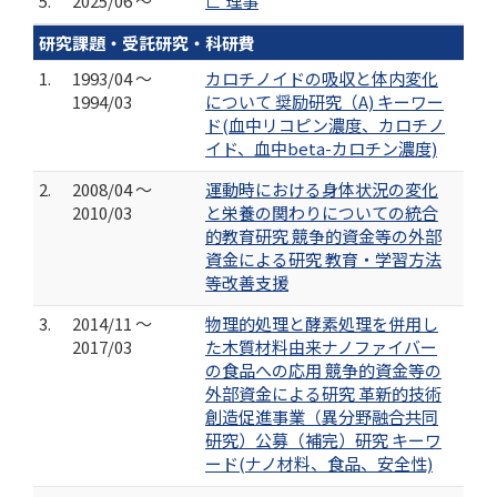
5.
2025/06 ～
∟ 理事
研究課題・受託研究・科研費
1.
1993/04 ～
カロチノイドの吸収と体内変化
1994/03
について 奨励研究（A) キーワー
ド(血中リコピン濃度、カロチノ
イド、血中beta-カロチン濃度)
2.
2008/04 ～
運動時における身体状況の変化
2010/03
と栄養の関わりについての統合
的教育研究 競争的資金等の外部
資金による研究 教育・学習方法
等改善支援
3.
2014/11 ～
物理的処理と酵素処理を併用し
2017/03
た木質材料由来ナノファイバー
の食品への応用 競争的資金等の
外部資金による研究 革新的技術
創造促進事業（異分野融合共同
研究）公募（補完）研究 キーワ
ード(ナノ材料、食品、安全性)