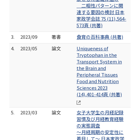
二相性パターンに関
連する要因の検討 日本
家政学会誌 75 (11),564-
573頁 (共著)
3.
2023/09
著書
食育の百科事典 (共著)
4.
2023/05
論文
Uniqueness of
Tryptophan in the
Transport System in
the Brain and
Peripheral Tissues
Food and Nutrition
Sciences 2023
(14),401-414頁 (共著)
5.
2023/03
論文
女子大学生の月経記録
習慣及び月経教育経験
の実態調査
～月経周期の安定性に
着目して～ 日本家政学