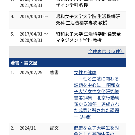
2021/03/31
ザイン学科 教授
4.
2019/04/01 ～
昭和女子大学大学院 生活機構研
究科 生活機構学専攻 教授
5.
2017/04/01 ～
昭和女子大学 生活科学部 食安全
2020/03/31
マネジメント学科 教授
全件表示（13件）
著書・論文歴
1.
2025/02/25
著書
女性と健康
―性と生殖に関わる
課題を中心に― 昭和女
子大学女性文化研究叢
書第14集 北京行動綱
領から30年―達成され
た成果と残された課題
― (共著)
2.
2024/11
論文
健康な女子大学生を対
象とした基礎体温の