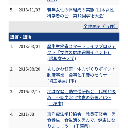
5.
2018/11/03
若年女性の体組成の実態 (日本女性
科学者の会 第12回学術大会)
全件表示（17件）
講師・講演
1.
2018/03/01
厚生労働省スマートライフプロジェ
クト「女性の健康週間イベント」
(昭和女子大学)
2.
2016/08/20
よしかわ健康・体力づくりポイント
制度事業 食事と栄養のセミナー
(埼玉県吉川市)
3.
2016/02/17
地域保健活動推進研修会 代謝と吸
収 ～低炭水化物食の影響とは～
(平塚市)
4.
2011/08
東洋療法学校協会 教員研修会 営
食養生―食生活を営んで、健康にな
りましょう― (千葉県)