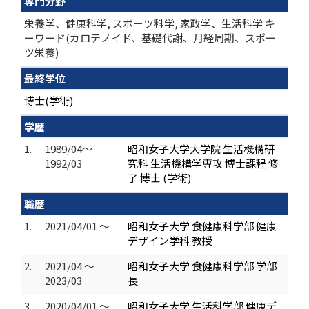
専門分野
栄養学、健康科学, スポーツ科学, 家政学、生活科学 キ
ーワード(カロテノイド、基礎代謝、月経周期、スポー
ツ栄養)
最終学位
博士(学術)
学歴
1.
1989/04～
昭和女子大学大学院 生活機構研
1992/03
究科 生活機構学専攻 博士課程 修
了 博士 (学術)
職歴
1.
2021/04/01 ～
昭和女子大学 食健康科学部 健康
デザイン学科 教授
2.
2021/04 ～
昭和女子大学 食健康科学部 学部
2023/03
長
3.
2020/04/01 ～
昭和女子大学 生活科学部 健康デ