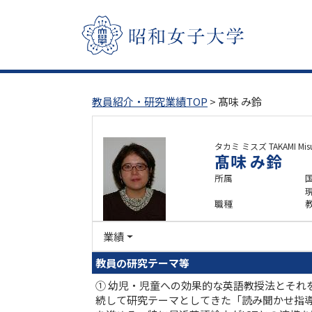
教員紹介・研究業績TOP
> 髙味 み鈴
タカミ ミスズ
TAKAMI Mis
髙味 み鈴
所属
職種
業績
教員の研究テーマ等
① 幼児・児童への効果的な英語教授法とそれ
続して研究テーマとしてきた「読み聞かせ指導にCLIL