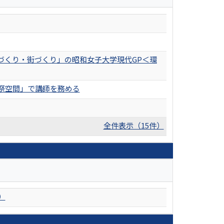
づくり・街づくり」の昭和女子大学現代GP＜環
祭空間」で講師を務める
全件表示（15件）
）