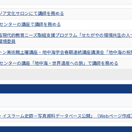
アジア文化サロンにて講師を務める
化センターの講座で講師を務める
省現代的教育ニーズ取組支援プログラム「せたがやの環境共生の人
環境委員
トン美術館土曜講座・地中海学会春期連続講座講演会「地中海の祝
化センターの講座「地中海・世界遺産への旅」で講師を務める
・イスラーム史跡－写真資料データベース公開」（Webページ作成