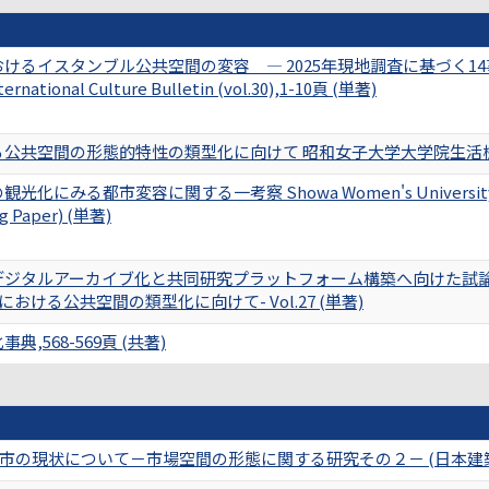
るイスタンブル公共空間の変容 ― 2025年現地調査に基づく14事例の整理 ―
nternational Culture Bulletin (vol.30),1-10頁 (単著)
共空間の形態的特性の類型化に向けて 昭和女子大学大学院生活機構研究科紀
みる都市変容に関する一考察 Showa Women's University, Institute
ng Paper) (単著)
デジタルアーカイブ化と共同研究プラットフォーム構築へ向けた試
における公共空間の類型化に向けて- Vol.27 (単著)
,568-569頁 (共著)
の現状について－市場空間の形態に関する研究その２－ (日本建築学