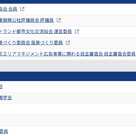
協会 会員
業振興公社評議員会 評議員
トランド都市文化交流協会 運営委員
景づくり委員会 風景づくり委員
区エリアマネジメント広告事業に関わる自主審査会 自主審査会委員
会
画学会
委員