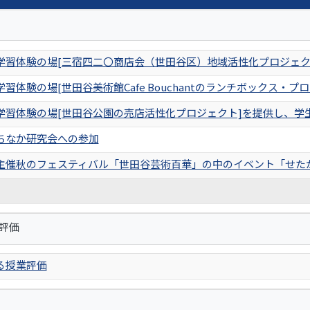
学習体験の場[三宿四二〇商店会（世田谷区）地域活性化プロジェク
習体験の場[世田谷美術館Cafe Bouchantのランチボックス・
学習体験の場[世田谷公園の売店活性化プロジェクト]を提供し、学
ちなか研究会への参加
主催秋のフェスティバル「世田谷芸術百華」の中のイベント「せた
評価
る授業評価