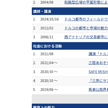
2.
2004/08
街路型広場の平面形態による
講師・講演
1.
2024/10/16
トルコ都市のフィールドワ
2.
2012/02
トルコの都市と市場の魅力 
3.
2008/11
西アナトリアの交易都市に
社会における活動
1.
2021/08
講演「トル
2.
2021/04 ～
三宿あおぞ
3.
2020/10 ～
SAFE MIS
4.
2020/10 ～
「三茶にサ
5.
2019/06 ～
馬事公苑界
教育上の能力