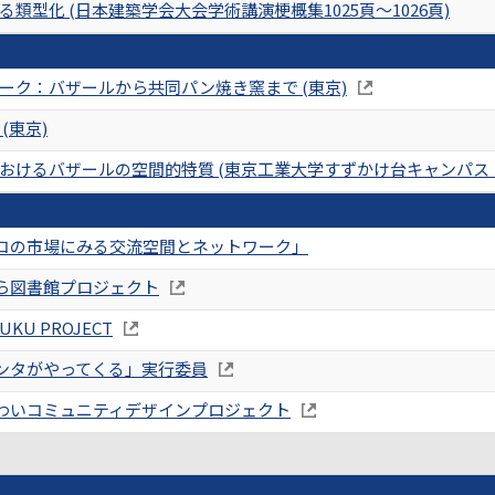
類型化 (日本建築学会大会学術講演梗概集1025頁～1026頁)
ーク：バザールから共同パン焼き窯まで (東京)
(東京)
おけるバザールの空間的特質 (東京工業大学すずかけ台キャンパス
コの市場にみる交流空間とネットワーク」
ら図書館プロジェクト
HUKU PROJECT
ンタがやってくる」実行委員
わいコミュニティデザインプロジェクト