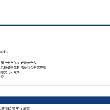
oshiko
人間社会学部 現代教養学科
生活機構研究科 福祉社会研究専攻
国際文化研究所
教授
地域性に関する研究