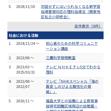
5.
2018/11/10
対話せずにはいられなくなる新学習
指導要領対応の理科指導法（関東地
区私立小研修会）
全件表示（9件）
社会における活動
1.
2024/11/24 ～
初心者のための科学コミュニケ
ーション講座
2.
2023/06 ～
三鷹科学発明教室
3.
2023/03 ～
テレビ ＮＨＫＥテレ5分でわかる
2025/03/31
理科
4.
2022/06 ～
テレビ「NHKスペシャル「海の
2022/07
異変 しのびよる酸性化の脅
威」」
5.
2020/11 ～
福島大学との協働による原発事
故帰宅困難区域周辺の幼稚園・