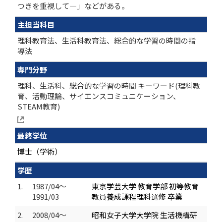
つきを重視して―」などがある。
主担当科目
理科教育法、生活科教育法、総合的な学習の時間の指
導法
専門分野
理科、生活科、総合的な学習の時間 キーワード(理科教
育、活動理論、サイエンスコミュニケーション、
STEAM教育)
最終学位
博士（学術）
学歴
1.
1987/04～
東京学芸大学 教育学部 初等教育
1991/03
教員養成課程理科選修 卒業
2.
2008/04～
昭和女子大学大学院 生活機構研