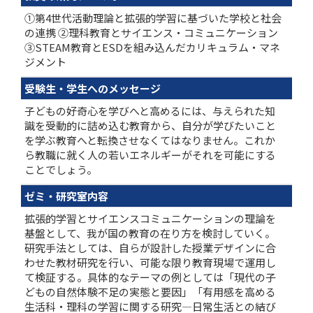
①第4世代活動理論と拡張的学習に基づいた学校と社会
の連携 ②理科教育とサイエンス・コミュニケーション
③STEAM教育とESDを組み込んだカリキュラム・マネ
ジメント
受験生・学生へのメッセージ
子どもの好奇心を学びへと高めるには、与えられた知
識を受動的に詰め込む教育から、自分が学びたいこと
を学ぶ教育へと転換させなくてはなりません。これか
ら教職に就く人の若いエネルギーがそれを可能にする
ことでしょう。
ゼミ・研究室内容
拡張的学習とサイエンスコミュニケーションの理論を
基盤として、我が国の教育の在り方を検討していく。
研究手法としては、自らが設計した授業デザインに合
わせた教材研究を行い、可能な限り教育現場で運用し
て検証する。具体的なテーマの例としては「現代の子
どもの自然体験不足の実態と要因」「有用感を高める
生活科・理科の学習に関する研究―日常生活との結び