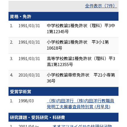
全件表示（7件）
資格・免許
1.
1991/03/31
中学校教諭1種免許状（理科）平3中
1第12345号
2.
1991/03/31
小学校教諭1種免許状 平3小1第
10618号
3.
1991/03/31
高等学校教諭1種免許状（理科）平3
高1第12355号
4.
2010/03/31
小学校教諭専修免許状 平21小専第
36号
受賞学術賞
1.
1998/03
（株)内田洋行 （株)内田洋行教職員
発明工夫展審査員特別賞 (月早見)
研究課題・受託研究・科研費
1.
2001/04 ～
オオマツヨイグサの柱頭分泌物