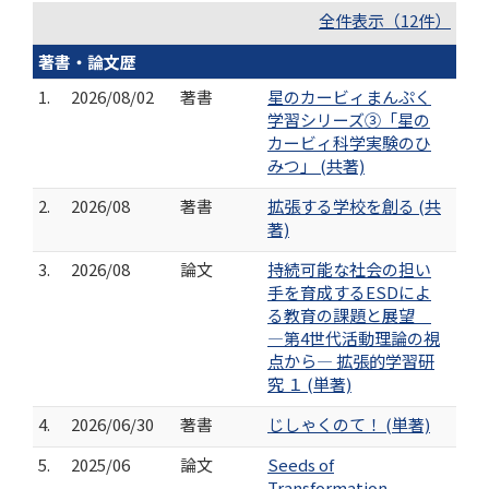
全件表示（12件）
著書・論文歴
1.
2026/08/02
著書
星のカービィまんぷく
学習シリーズ③「星の
カービィ科学実験のひ
みつ」 (共著)
2.
2026/08
著書
拡張する学校を創る (共
著)
3.
2026/08
論文
持続可能な社会の担い
手を育成するESDによ
る教育の課題と展望
―第4世代活動理論の視
点から― 拡張的学習研
究 １ (単著)
4.
2026/06/30
著書
じしゃくのて！ (単著)
5.
2025/06
論文
Seeds of
Transformation