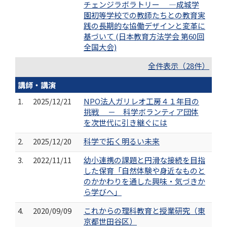
チェンジラボラトリー —成城学
園初等学校での教師たちとの教育実
践の長期的な協働デザインと変革に
基づいて (日本教育方法学会 第60回
全国大会)
全件表示（28件）
講師・講演
1.
2025/12/21
NPO法人ガリレオ工房４１年目の
挑戦 － 科学ボランティア団体
を次世代に引き継ぐには
2.
2025/12/20
科学で拓く明るい未来
3.
2022/11/11
幼小連携の課題と円滑な接続を目指
した保育「自然体験や身近なものと
のかかわりを通した興味・気づきか
ら学びへ」
4.
2020/09/09
これからの理科教育と授業研究（東
京都世田谷区）