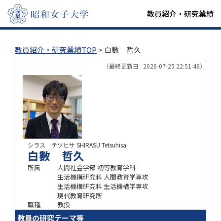
教員紹介・研究業績
教員紹介・研究業績TOP
> 白數 哲久
（最終更新日 : 2026-07-25 22:51:46）
シラス テツヒサ
SHIRASU Tetsuhisa
白數 哲久
所属
人間社会学部 初等教育学科
生活機構研究科 人間教育学専攻
生活機構研究科 生活機構学専攻
現代教育研究所
職種
教授
教員の研究テーマ等