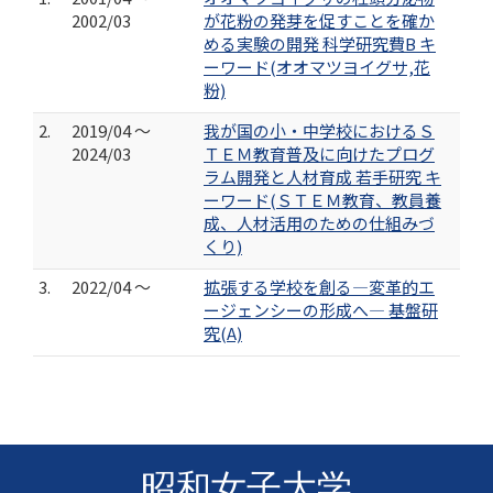
2002/03
が花粉の発芽を促すことを確か
める実験の開発 科学研究費B キ
ーワード(オオマツヨイグサ,花
粉)
2.
2019/04 ～
我が国の小・中学校におけるＳ
2024/03
ＴＥＭ教育普及に向けたプログ
ラム開発と人材育成 若手研究 キ
ーワード(ＳＴＥＭ教育、教員養
成、人材活用のための仕組みづ
くり)
3.
2022/04 ～
拡張する学校を創る―変革的エ
ージェンシーの形成へ― 基盤研
究(A)
昭和女子大学