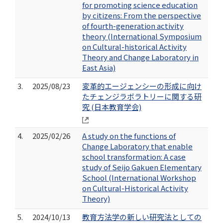
for promoting science education
by citizens: From the perspective
of fourth-generation activity
theory (International Symposium
on Cultural-historical Activity
Theory and Change Laboratory in
East Asia)
3.
2025/08/23
変革的エージェンシーの形成に向け
たチェンジラボラトリーに関する研
究 (日本教育学会)
4.
2025/02/26
A study on the functions of
Change Laboratory that enable
school transformation: A case
study of Seijo Gakuen Elementary
School (International Workshop
on Cultural-Historical Activity
Theory)
5.
2024/10/13
教育方法学の新しい研究法としての