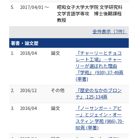
5.
2017/04/01 ～
昭和女子大学大学院 文学研究科
文学言語学専攻 博士後期課程
教授
全件表示（7件）
著書・論文歴
1.
2018/04
論文
『チャーリーとチョコ
レート工場』―チャー
リーが選ばれた理由
『学苑』 (930),37-49頁
(単著)
2.
2016/12
その他
『歴史のなかのブロン
テ』,125-134頁
3.
2016/04
論文
『ノーサンガー・アビ
ー』とジェイン・オー
スティン 学苑 (986),70-
80頁 (単著)