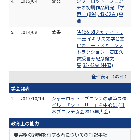
4.
2015/04
論文
シャーロット・ブロン
テの初期作品研究 『学
苑』 (894),43-52頁 (単
著)
5.
2014/08
著書
時代を超えたナイトリ
ー氏 イギリス文学と文
化のエートスとコンス
トラクション 石田久
教授喜寿記念論文
集,33-42頁 (共著)
全件表示（42件）
学会発表
1.
2017/10/14
シャーロット・ブロンテの執筆スタ
イル：『シャーリー』を中心に (日
本ブロンテ協会2017年大会)
教育上の能力
●実務の経験を有する者についての特記事項