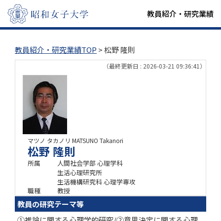
教員紹介・研究業績
教員紹介・研究業績TOP
> 松野 隆則
（最終更新日 : 2026-03-21 09:36:41）
マツノ タカノリ
MATSUNO Takanori
松野 隆則
所属
人間社会学部 心理学科
生活心理研究所
生活機構研究科 心理学専攻
職種
教授
教員の研究テーマ等
①推論に関する心理学的研究/②意思決定に関する心理