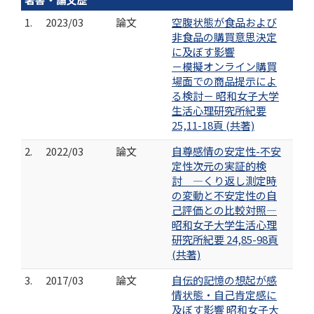
1.
2023/03
論文
空腹状態が食品および
非食品の購買意思決定
に及ぼす影響
－模擬オンライン購買
場面での商品提示によ
る検討－ 昭和女子大学
生活心理研究所紀要
25,11-18頁 (共著)
2.
2022/03
論文
自尊感情の安定性-不安
定性次元の実証的検
討 ―くり返し測定時
の変動と不安定性の自
己評価との比較対照―
昭和女子大学生活心理
研究所紀要 24,85-98頁
(共著)
3.
2017/03
論文
自伝的記憶の想起が感
情状態・自己肯定感に
及ぼす影響 昭和女子大