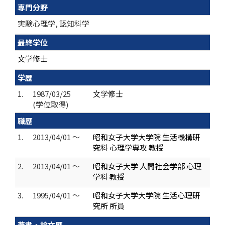
専門分野
実験心理学, 認知科学
最終学位
文学修士
学歴
1.
1987/03/25
文学修士
(学位取得)
職歴
1.
2013/04/01 ～
昭和女子大学大学院 生活機構研
究科 心理学専攻 教授
2.
2013/04/01 ～
昭和女子大学 人間社会学部 心理
学科 教授
3.
1995/04/01 ～
昭和女子大学大学院 生活心理研
究所 所員
著書・論文歴