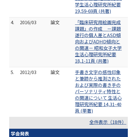
学生活心理研究所紀要
19,59-69頁 (共著)
4.
2016/03
論文
「臨床研究用絵画完成
課題」の作成 －課題
遂行の個人差とASD傾
向およびADHD傾向と
の関連－ 昭和女子大学
生活心理研究所紀要
18,1-11頁 (共著)
5.
2012/03
論文
手書き文字の感性印象
と筆跡から推測された
および実際の書き手の
パーソナリティ特性と
の関連について 生活心
理研究所紀要 14,31-40
頁 (単著)
全件表示（18件）
学会発表