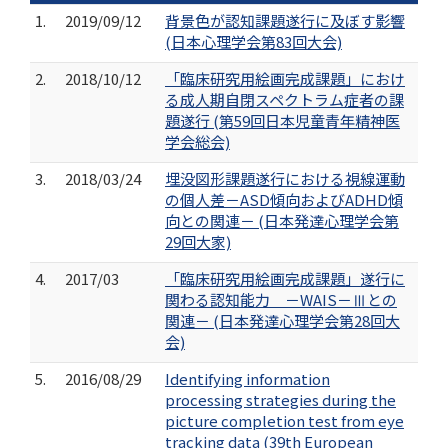
1.
2019/09/12
背景色が認知課題遂行に及ぼす影響
(日本心理学会第83回大会)
2.
2018/10/12
「臨床研究用絵画完成課題」におけ
る成人期自閉スペクトラム症者の課
題遂行 (第59回日本児童青年精神医
学会総会)
3.
2018/03/24
埋没図形課題遂行における視線運動
の個人差－ASD傾向およびADHD傾
向との関連－ (日本発達心理学会第
29回大家)
4.
2017/03
「臨床研究用絵画完成課題」遂行に
関わる認知能力 －WAIS－Ⅲとの
関連－ (日本発達心理学会第28回大
会)
5.
2016/08/29
Identifying information
processing strategies during the
picture completion test from eye
tracking data (39th European