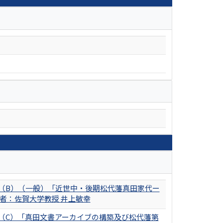
（B）（一般）「近世中・後期松代藩真田家代ー
表者：佐賀大学教授 井上敏幸
（C）「真田文書アーカイブの構築及び松代藩第