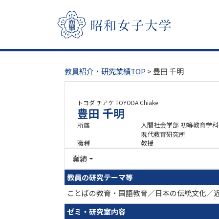
教員紹介・研究業績TOP
> 豊田 千明
トヨダ チアケ
TOYODA Chiake
豊田 千明
所属
人間社会学部 初等教育学科
現代教育研究所
職種
教授
業績
教員の研究テーマ等
ことばの教育・国語教育／日本の伝統文化／
ゼミ・研究室内容