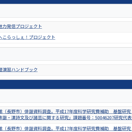
魅力発信プロジェクト
へこらっしぇ！プロジェクト
礎演習ハンドブック
館（長野市）俳諧資料調査。平成17年度科学研究費補助 基盤研究
俳諧・漢詩文及び諸芸に関する研究」課題番号：50046207研究代
館（長野市）俳諧資料調査。平成17年度科学研究費補助 基盤研究