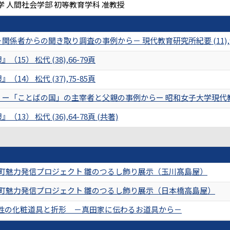
 人間社会学部 初等教育学科 准教授
係者からの聞き取り調査の事例から－ 現代教育研究所紀要 (11),96-
15） 松代 (38),66-79頁
14） 松代 (37),75-85頁
ー「ことばの国」の主宰者と父親の事例からー 昭和女子大学現代教育研究所
13） 松代 (36),64-78頁 (共著)
伊豆町魅力発信プロジェクト 雛のつるし飾り展示（玉川髙島屋）
伊豆町魅力発信プロジェクト 雛のつるし飾り展示（日本橋高島屋）
性の化粧道具と折形 －真田家に伝わるお道具から－