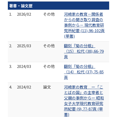
著書・論文歴
1.
2026/02
その他
河崎家の教育－関係者
からの聞き取り調査の
事例から－ 現代教育研
究所紀要 (11),96-102頁
(単著)
2.
2025/03
その他
翻刻『菊の分根』
（15） 松代 (38),66-79
頁
3.
2024/03
その他
翻刻『菊の分根』
（14） 松代 (37),75-85
頁
4.
2024/02
論文
河崎家の教育 ー「こ
とばの国」の主宰者と
父親の事例からー 昭和
女子大学現代教育研究
所紀要 (9),77-87頁 (単
著)