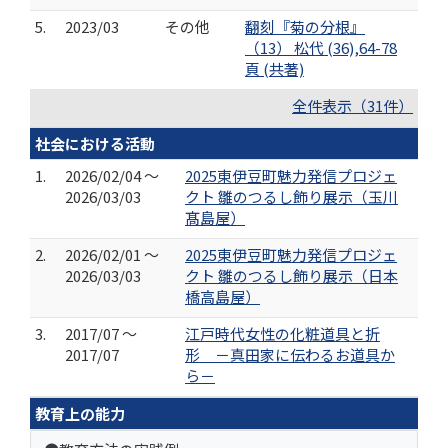
5.
2023/03
その他
翻刻『菊の分根』
（13） 松代 (36),64-78
頁 (共著)
全件表示（31件）
社会における活動
1.
2026/02/04 ～
2025東伊豆町魅力発信プロジェ
2026/03/03
クト 雛のつるし飾り展示（玉川
髙島屋）
2.
2026/02/01 ～
2025東伊豆町魅力発信プロジェ
2026/03/03
クト 雛のつるし飾り展示（日本
橋高島屋）
3.
2017/07 ～
江戸時代女性の化粧道具と折
2017/07
形 －真田家に伝わるお道具か
ら－
教育上の能力