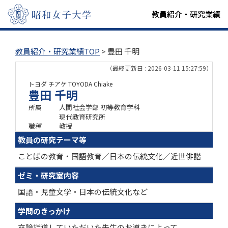
教員紹介・研究業績
教員紹介・研究業績TOP
> 豊田 千明
（最終更新日 : 2026-03-11 15:27:59）
トヨダ チアケ
TOYODA Chiake
豊田 千明
所属
人間社会学部 初等教育学科
現代教育研究所
職種
教授
教員の研究テーマ等
ことばの教育・国語教育／日本の伝統文化／近世俳諧
ゼミ・研究室内容
国語・児童文学・日本の伝統文化など
学問のきっかけ
卒論指導していただいた先生のお導きによって