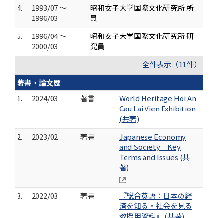
4.
1993/07 ～
昭和女子大学国際文化研究所 所
1996/03
員
5.
1996/04 ～
昭和女子大学国際文化研究所 研
2000/03
究員
全件表示（11件）
著書・論文歴
1.
2024/03
著書
World Heritage Hoi An
Cau Lai Vien Exhibition
(共著)
2.
2023/02
著書
Japanese Economy
and Society―Key
Terms and Issues (共
著)
3.
2022/03
著書
『総合英語：日本の経
済を知る・社会を見る
教授用資料』 (共著)