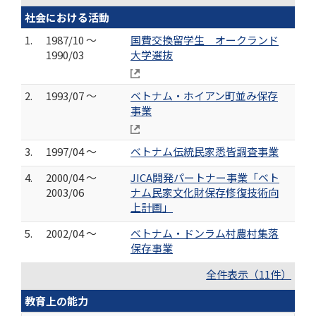
社会における活動
1.
1987/10 ～
国費交換留学生 オークランド
1990/03
大学選抜
2.
1993/07 ～
ベトナム・ホイアン町並み保存
事業
3.
1997/04 ～
ベトナム伝統民家悉皆調査事業
4.
2000/04 ～
JICA開発パートナー事業「ベト
2003/06
ナム民家文化財保存修復技術向
上計画」
5.
2002/04 ～
ベトナム・ドンラム村農村集落
保存事業
全件表示（11件）
教育上の能力