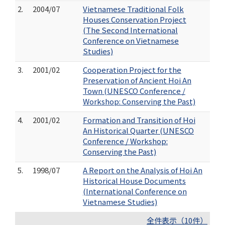
2.
2004/07
Vietnamese Traditional Folk
Houses Conservation Project
(The Second International
Conference on Vietnamese
Studies)
3.
2001/02
Cooperation Project for the
Preservation of Ancient Hoi An
Town (UNESCO Conference /
Workshop: Conserving the Past)
4.
2001/02
Formation and Transition of Hoi
An Historical Quarter (UNESCO
Conference / Workshop:
Conserving the Past)
5.
1998/07
A Report on the Analysis of Hoi An
Historical House Documents
(International Conference on
Vietnamese Studies)
全件表示（10件）