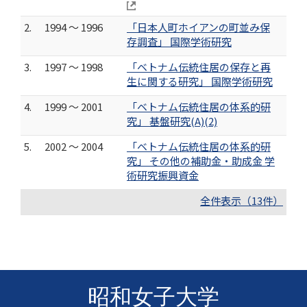
2.
1994 ～ 1996
「日本人町ホイアンの町並み保
存調査」 国際学術研究
3.
1997 ～ 1998
「ベトナム伝統住居の保存と再
生に関する研究」 国際学術研究
4.
1999 ～ 2001
「ベトナム伝統住居の体系的研
究」 基盤研究(A)(2)
5.
2002 ～ 2004
「ベトナム伝統住居の体系的研
究」 その他の補助金・助成金 学
術研究振興資金
全件表示（13件）
昭和女子大学