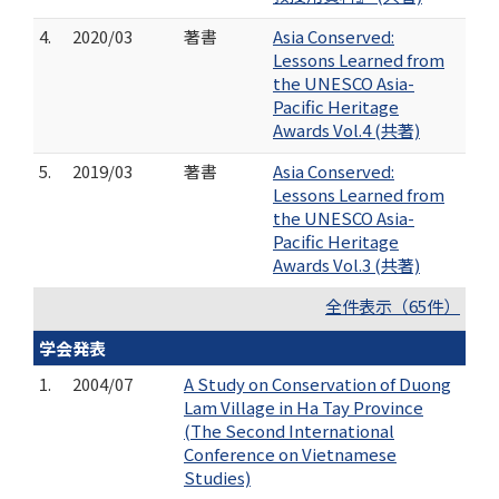
4.
2020/03
著書
Asia Conserved:
Lessons Learned from
the UNESCO Asia-
Pacific Heritage
Awards Vol.4 (共著)
5.
2019/03
著書
Asia Conserved:
Lessons Learned from
the UNESCO Asia-
Pacific Heritage
Awards Vol.3 (共著)
全件表示（65件）
学会発表
1.
2004/07
A Study on Conservation of Duong
Lam Village in Ha Tay Province
(The Second International
Conference on Vietnamese
Studies)