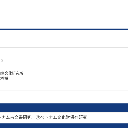
NG
ク
国際文化研究所
准教授
トナム古文書研究 ③ベトナム文化財保存研究