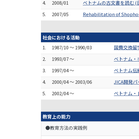
4.
2008/01
ベトナムの古文書を読む (
5.
2007/05
Rehabilitation of Shopho
社会における活動
1.
1987/10 ～ 1990/03
国費交換留
2.
1993/07 ～
ベトナム・
3.
1997/04 ～
ベトナム伝
4.
2000/04 ～ 2003/06
JICA開
5.
2002/04 ～
ベトナム・
教育上の能力
●教育方法の実践例