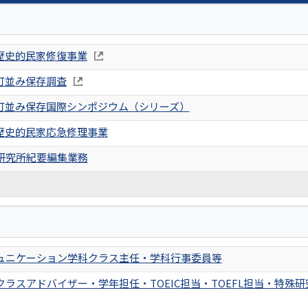
歴史的民家修復事業
町並み保存調査
町並み保存国際シンポジウム（シリーズ）
歴史的民家応急修理事業
研究所紀要編集業務
ュニケーション学科クラス主任・学科行事委員等
クラスアドバイザー・学年担任・TOEIC担当・TOEFL担当・特