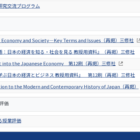
研究交流プログラム
e Economy and Society―Key Terms and Issues（再掲）三修社
語：日本の経済を知る・社会を見る 教授用資料』（再掲）三修社
ght into the Japanese Economy 第12刷（再掲）三修社
学ぶ日本の経済とビジネス 教授用資料』 第12刷（再掲）三修社
tion to the Modern and Contemporary History of Japan（再掲）
評価
る授業評価