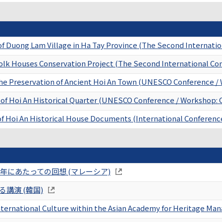
of Duong Lam Village in Ha Tay Province (The Second Internati
olk Houses Conservation Project (The Second International Co
the Preservation of Ancient Hoi An Town (UNESCO Conference / 
 of Hoi An Historical Quarter (UNESCO Conference / Workshop: 
 of Hoi An Historical House Documents (International Conferen
年にあたっての回想 (マレーシア)
講演 (韓国)
 International Culture within the Asian Academy for Heritage M