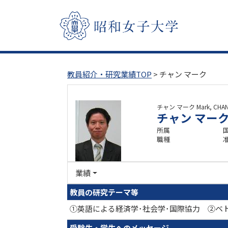
教員紹介・研究業績TOP
> チャン マーク
チャン マーク
Mark, CHA
チャン マー
所属
職種
業績
教員の研究テーマ等
①英語による経済学･社会学･国際協力 ②ベ
受験生・学生へのメッセージ