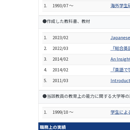
1.
1993/07 ～
海外学生
●作成した教科書、教材
1.
2023/02
Japanes
2.
2022/03
『総合英
3.
2014/02
An Insi
4.
2014/02
『英語で
5.
2011/03
Introduc
●当該教員の教育上の能力に関する大学等の
1.
1999/10 ～
学生によ
職務上の実績