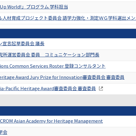
s Up World!」プログラム 学科担当
ル人材育成プロジェクト委員会 語学力強化・測定ＷＧ学科選出メン
ン宣言起草委員会 議長
究所運営委員会 委員 コミュニケーション部門長
ations Common Services Roster 登録コンサルタント
ritage Award Jury Prize for Innovation審査委員会 審査委員
sia-Pacific Heritage Award審査委員会 審査委員
CROM Asian Academy for Heritage Management
学会