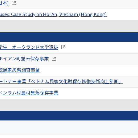
日本)
uses: Case Study on Hoi An, Vietnam (Hong Kong)
学生 オークランド大学選抜
ホイアン町並み保存事業
統民家悉皆調査事業
発パートナー事業「ベトナム民家文化財保存修復技術向上計画」
ドンラム村農村集落保存事業