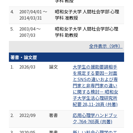
学科 教授
4.
2007/04/01 ～
昭和女子大学 人間社会学部 心理
2014/03/31
学科 准教授
5.
2003/04 ～
昭和女子大学 人間社会学部心理
2007/03
学科 助教授
全件表示（9件）
著書・論文歴
1.
2026/03
論文
大学生の援助要請相手
を規定する要因－対面
とSNSの違いおよび専
門家と非専門家の違い
に関する検討－ 昭和女
子大学生活心理研究所
紀要 28,11-28頁 (共著)
2.
2022/09
著書
応用心理学ハンドブッ
ク,764-765頁 (共著)
3.
2020/05
著書
新しい社会心理学のエ