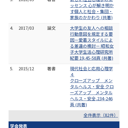
ッセンス 心が解き明か
す個人と社会・集団・
家族のかかわり (共著)
4.
2017/03
論文
大学生の友人への相談
行動意図を規定する要
因－愛着スタイルによ
る差違の検討－ 昭和女
子大学生活心理研究所
紀要 19,45-58頁 (共著)
5.
2015/12
著書
現代社会と応用心理学
４
クローズアップ メン
タルヘルス・安全 クロ
ーズアップ メンタル
ヘルス・安全,234-246
頁 (共著)
全件表示（82件）
学会発表