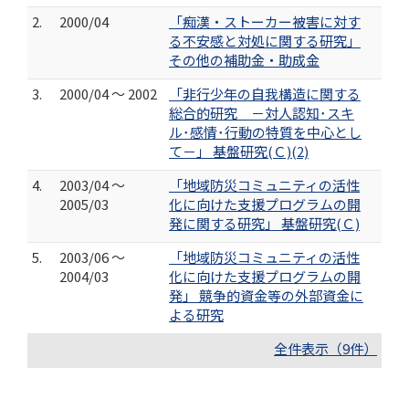
2.
2000/04
「痴漢・ストーカー被害に対す
る不安感と対処に関する研究」
その他の補助金・助成金
3.
2000/04 ～ 2002
「非行少年の自我構造に関する
総合的研究 －対人認知･スキ
ル･感情･行動の特質を中心とし
て－」 基盤研究(Ｃ)(2)
4.
2003/04 ～
「地域防災コミュニティの活性
2005/03
化に向けた支援プログラムの開
発に関する研究」 基盤研究(Ｃ)
5.
2003/06 ～
「地域防災コミュニティの活性
2004/03
化に向けた支援プログラムの開
発」 競争的資金等の外部資金に
よる研究
全件表示（9件）