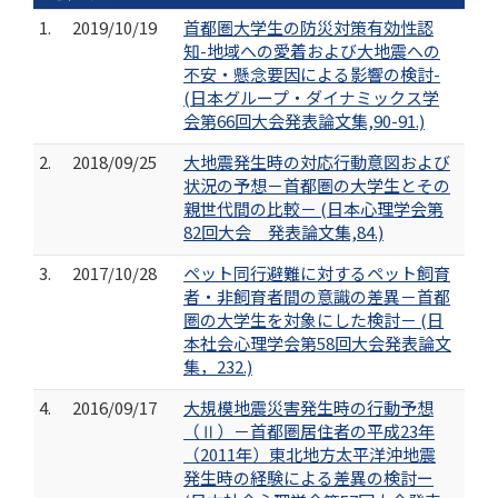
1.
2019/10/19
首都圏大学生の防災対策有効性認
知-地域への愛着および大地震への
不安・懸念要因による影響の検討-
(日本グループ・ダイナミックス学
会第66回大会発表論文集,90-91.)
2.
2018/09/25
大地震発生時の対応行動意図および
状況の予想－首都圏の大学生とその
親世代間の比較－ (日本心理学会第
82回大会 発表論文集,84.)
3.
2017/10/28
ペット同行避難に対するペット飼育
者・非飼育者間の意識の差異－首都
圏の大学生を対象にした検討－ (日
本社会心理学会第58回大会発表論文
集，232.)
4.
2016/09/17
大規模地震災害発生時の行動予想
（Ⅱ）－首都圏居住者の平成23年
（2011年）東北地方太平洋沖地震
発生時の経験による差異の検討ー