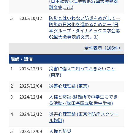
(日本社会心理学会第57回大会発表
論文集,171.)
5.
2015/10/12
防災とはいわない防災をめざして－
防災の日常化を進めるために－ (日
本グループ・ダイナミックス学会第
62回大会発表論文集，3.)
全件表示（106件）
講師・講演
1.
2025/12/13
災害に備えて知っておきたいこと
(東京)
2.
2025/12/04
災害心理理論 (東京)
3.
2024/12/14
人権と防災-避難所で中学生にでき
る活動- (世田谷区立弦巻中学校)
4.
2024/12/12
災害心理理論 (東京消防庁スクワー
ル麹町)
5.
2023/12/09
人権と防災