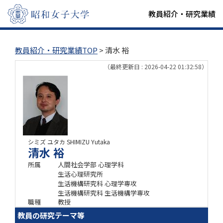
教員紹介・研究業績
教員紹介・研究業績TOP
> 清水 裕
（最終更新日 : 2026-04-22 01:32:58）
シミズ ユタカ
SHIMIZU Yutaka
清水 裕
所属
人間社会学部 心理学科
生活心理研究所
生活機構研究科 心理学専攻
生活機構研究科 生活機構学専攻
職種
教授
教員の研究テーマ等