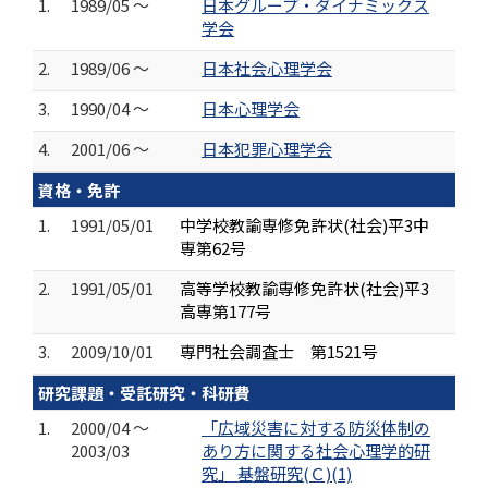
1.
1989/05 ～
日本グループ・ダイナミックス
学会
2.
1989/06 ～
日本社会心理学会
3.
1990/04 ～
日本心理学会
4.
2001/06 ～
日本犯罪心理学会
資格・免許
1.
1991/05/01
中学校教諭専修免許状(社会)平3中
専第62号
2.
1991/05/01
高等学校教諭専修免許状(社会)平3
高専第177号
3.
2009/10/01
専門社会調査士 第1521号
研究課題・受託研究・科研費
1.
2000/04 ～
「広域災害に対する防災体制の
2003/03
あり方に関する社会心理学的研
究」 基盤研究(Ｃ)(1)