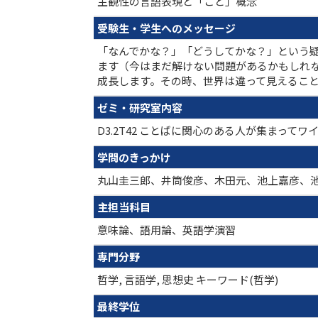
主観性の言語表現と「こと」概念
受験生・学生へのメッセージ
「なんでかな？」「どうしてかな？」という
ます（今はまだ解けない問題があるかもしれ
成長します。その時、世界は違って見えるこ
ゼミ・研究室内容
D3.2T42 ことばに関心のある人が集まっ
学問のきっかけ
丸山圭三郎、井筒俊彦、木田元、池上嘉彦、
主担当科目
意味論、語用論、英語学演習
専門分野
哲学, 言語学, 思想史 キーワード(哲学)
最終学位