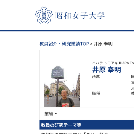
教員紹介・研究業績TOP
> 井原 奉明
イハラ トモアキ
IHARA T
井原 奉明
所属
職種
業績
教員の研究テーマ等