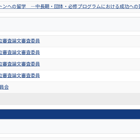
トンへの留学 ―中長期・団体・必修プログラムにおける成功への
位審査論文審査委員
位審査論文審査委員
位審査論文審査委員
位審査論文審査委員
委員会