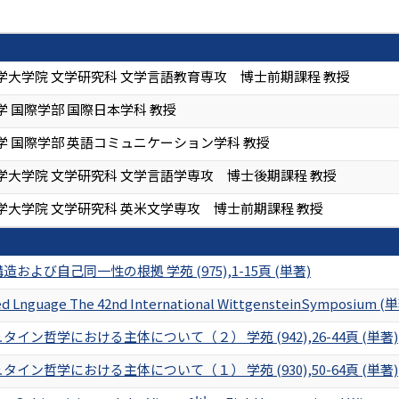
学大学院 文学研究科 文学言語教育専攻 博士前期課程 教授
 国際学部 国際日本学科 教授
学 国際学部 英語コミュニケーション学科 教授
学大学院 文学研究科 文学言語学専攻 博士後期課程 教授
学大学院 文学研究科 英米文学専攻 博士前期課程 教授
および自己同一性の根拠 学苑 (975),1-15頁 (単著)
ted Lnguage The 42nd International WittgensteinSymposium (
イン哲学における主体について（２） 学苑 (942),26-44頁 (単著)
イン哲学における主体について（１） 学苑 (930),50-64頁 (単著)