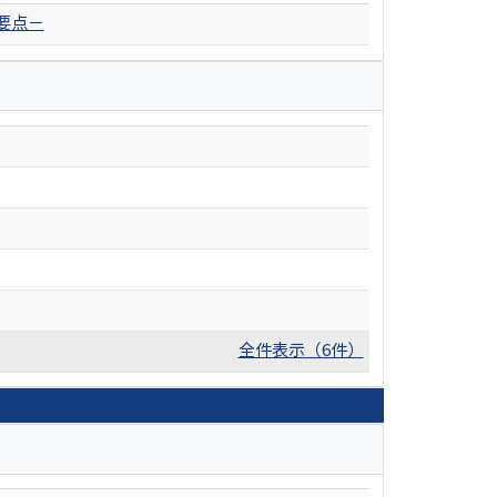
要点－
全件表示（6件）