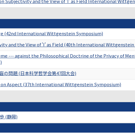
on Subjectivity and the View of 'I' as Field International Witt
ge (42nd International Wittgenstein Symposium)
ity and the View of 'I' as Field (40th International Wittgenste
e --- against the Philosophical Doctrine of the Privacy of Me
)
の問題 (日本科学哲学会第47回大会)
 on Aspect (37th International Wittgenstein Symposium)
 (静岡)