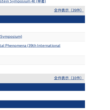
genstein Symposium 40 (単著)
全件表示（39件）
in Symposium)
ntal Phenomena (39th International
全件表示（10件）