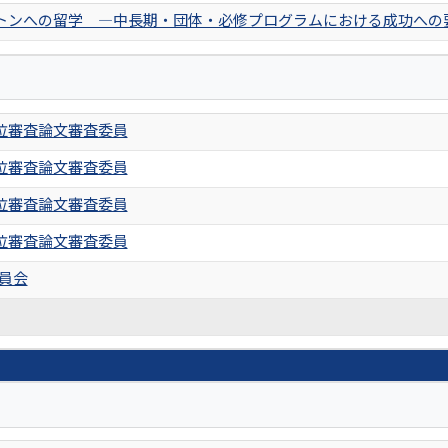
トンへの留学 ―中長期・団体・必修プログラムにおける成功への
位審査論文審査委員
位審査論文審査委員
位審査論文審査委員
位審査論文審査委員
委員会