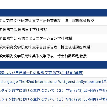
学大学院 文学研究科 文学言語教育専攻 博士前期課程 教授
 国際学部 国際日本学科 教授
学 国際学部 英語コミュニケーション学科 教授
学大学院 文学研究科 文学言語学専攻 博士後期課程 教授
学大学院 文学研究科 英米文学専攻 博士前期課程 教授
および自己同一性の根拠 学苑 (975),1-15頁 (単著)
ted Lnguage The 42nd International WittgensteinSymposium (
イン哲学における主体について（２） 学苑 (942),26-44頁 (単著)
イン哲学における主体について（１） 学苑 (930),50-64頁 (単著)