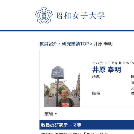
教員紹介・研究業績TOP
> 井原 奉明
イハラ トモアキ
IHARA T
井原 奉明
所属
職種
業績
教員の研究テーマ等