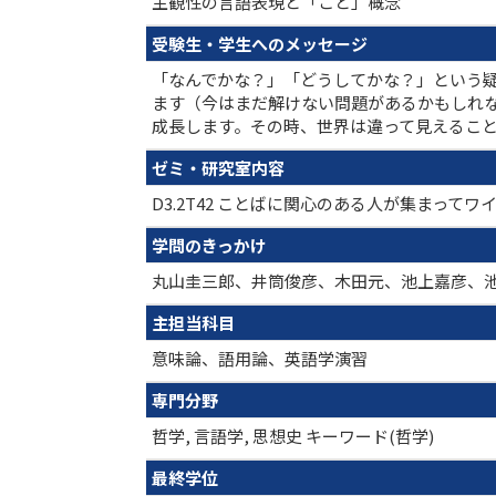
主観性の言語表現と「こと」概念
受験生・学生へのメッセージ
「なんでかな？」「どうしてかな？」という
ます（今はまだ解けない問題があるかもしれ
成長します。その時、世界は違って見えるこ
ゼミ・研究室内容
D3.2T42 ことばに関心のある人が集まっ
学問のきっかけ
丸山圭三郎、井筒俊彦、木田元、池上嘉彦、
主担当科目
意味論、語用論、英語学演習
専門分野
哲学, 言語学, 思想史 キーワード(哲学)
最終学位