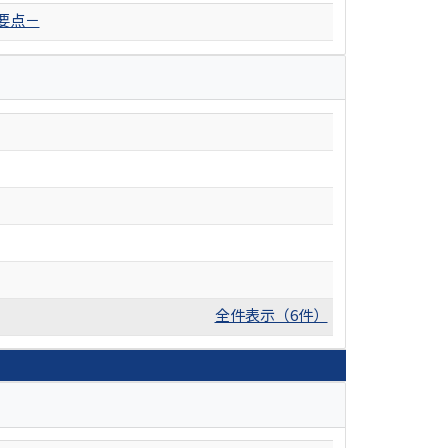
要点－
全件表示（6件）