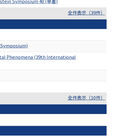
genstein Symposium 40 (単著)
全件表示（39件）
in Symposium)
ntal Phenomena (39th International
全件表示（10件）