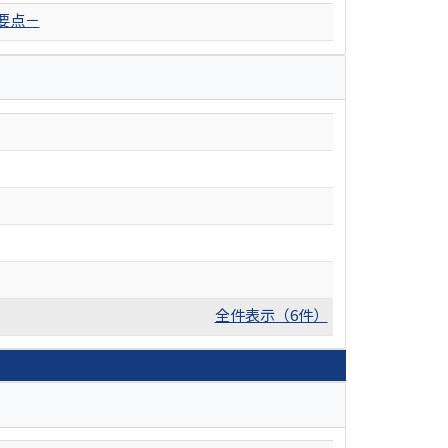
要点－
全件表示（6件）