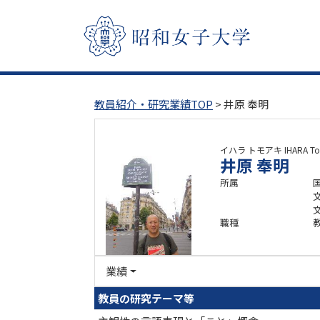
教員紹介・研究業績TOP
> 井原 奉明
イハラ トモアキ
IHARA T
井原 奉明
所属
職種
業績
教員の研究テーマ等