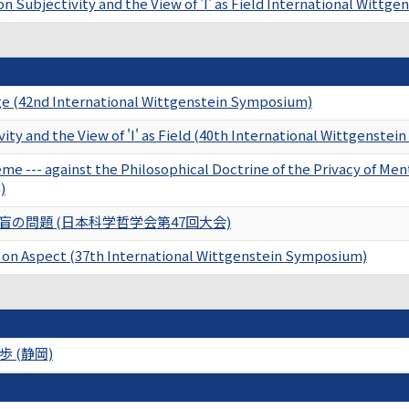
on Subjectivity and the View of 'I' as Field International Witt
ge (42nd International Wittgenstein Symposium)
ity and the View of 'I' as Field (40th International Wittgenste
e --- against the Philosophical Doctrine of the Privacy of Me
)
の問題 (日本科学哲学会第47回大会)
 on Aspect (37th International Wittgenstein Symposium)
 (静岡)