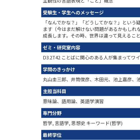
主観性の言語表現と「こと」概念
受験生・学生へのメッセージ
「なんでかな？」「どうしてかな？」という
ます（今はまだ解けない問題があるかもしれ
成長します。その時、世界は違って見えるこ
ゼミ・研究室内容
D3.2T42 ことばに関心のある人が集まっ
学問のきっかけ
丸山圭三郎、井筒俊彦、木田元、池上嘉彦、
主担当科目
意味論、語用論、英語学演習
専門分野
哲学, 言語学, 思想史 キーワード(哲学)
最終学位