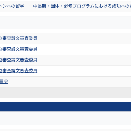
トンへの留学 ―中長期・団体・必修プログラムにおける成功への
位審査論文審査委員
位審査論文審査委員
位審査論文審査委員
位審査論文審査委員
委員会