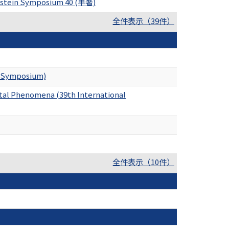
genstein Symposium 40 (単著)
全件表示（39件）
in Symposium)
ntal Phenomena (39th International
全件表示（10件）