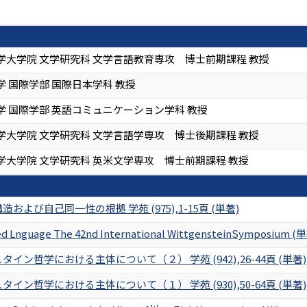
学大学院 文学研究科 文学言語教育専攻 博士前期課程 教授
 国際学部 国際日本学科 教授
学 国際学部 英語コミュニケーション学科 教授
学大学院 文学研究科 文学言語学専攻 博士後期課程 教授
学大学院 文学研究科 英米文学専攻 博士前期課程 教授
および自己同一性の根拠 学苑 (975),1-15頁 (単著)
ted Lnguage The 42nd International WittgensteinSymposium (
イン哲学における主体について（２） 学苑 (942),26-44頁 (単著)
イン哲学における主体について（１） 学苑 (930),50-64頁 (単著)