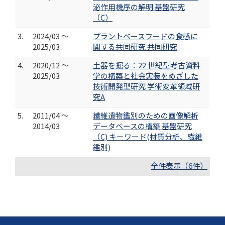
泌作用機序の解明 基盤研究
（C）
3.
2024/03 ～
プラントベースフードの食感に
2025/03
関する共同研究 共同研究
4.
2020/12 ～
土器を掘る：22 世紀型考古資料
2025/03
学の構築と社会実装をめざした
技術開発型研究 学術変革領域研
究A
5.
2011/04 ～
繊維遺物鑑別のための画像解析
2014/03
データベースの構築 基盤研究
（C) キーワード(材質分析、繊維
鑑別)
全件表示（6件）