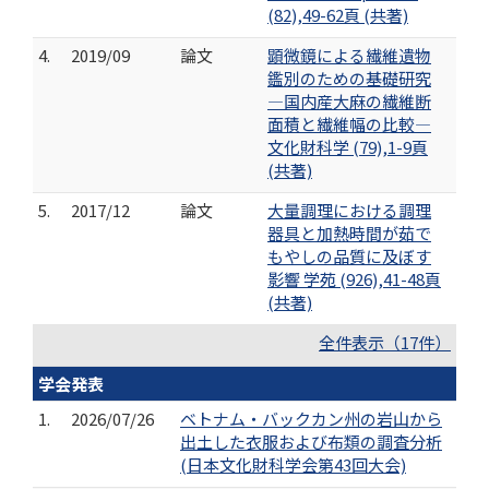
(82),49-62頁 (共著)
4.
2019/09
論文
顕微鏡による繊維遺物
鑑別のための基礎研究
―国内産大麻の繊維断
面積と繊維幅の比較―
文化財科学 (79),1-9頁
(共著)
5.
2017/12
論文
大量調理における調理
器具と加熱時間が茹で
もやしの品質に及ぼす
影響 学苑 (926),41-48頁
(共著)
全件表示（17件）
学会発表
1.
2026/07/26
ベトナム・バックカン州の岩山から
出土した衣服および布類の調査分析
(日本文化財科学会第43回大会)