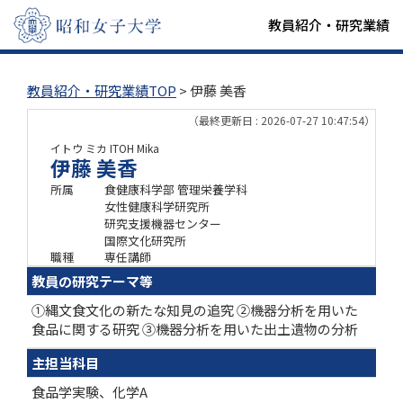
教員紹介・研究業績
教員紹介・研究業績TOP
> 伊藤 美香
（最終更新日 : 2026-07-27 10:47:54）
イトウ ミカ
ITOH Mika
伊藤 美香
所属
食健康科学部 管理栄養学科
女性健康科学研究所
研究支援機器センター
国際文化研究所
職種
専任講師
教員の研究テーマ等
①縄文食文化の新たな知見の追究 ②機器分析を用いた
食品に関する研究 ③機器分析を用いた出土遺物の分析
主担当科目
食品学実験、化学A