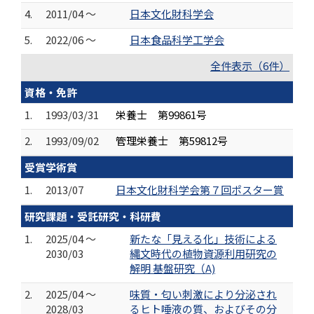
4.
2011/04 ～
日本文化財科学会
5.
2022/06 ～
日本食品科学工学会
全件表示（6件）
資格・免許
1.
1993/03/31
栄養士 第99861号
2.
1993/09/02
管理栄養士 第59812号
受賞学術賞
1.
2013/07
日本文化財科学会第７回ポスター賞
研究課題・受託研究・科研費
1.
2025/04 ～
新たな「見える化」技術による
2030/03
縄文時代の植物資源利用研究の
解明 基盤研究（A)
2.
2025/04 ～
味質・匂い刺激により分泌され
2028/03
るヒト唾液の質、およびその分