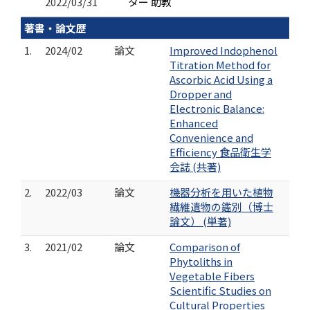
2022/03/31
ター 助教
著書・論文歴
1.
2024/02
論文
Improved Indophenol
Titration Method for
Ascorbic Acid Using a
Dropper and
Electronic Balance:
Enhanced
Convenience and
Efficiency 食品衛生学
会誌 (共著)
2.
2022/03
論文
機器分析を用いた植物
繊維遺物の鑑別（博士
論文） (単著)
3.
2021/02
論文
Comparison of
Phytoliths in
Vegetable Fibers
Scientific Studies on
Cultural Properties