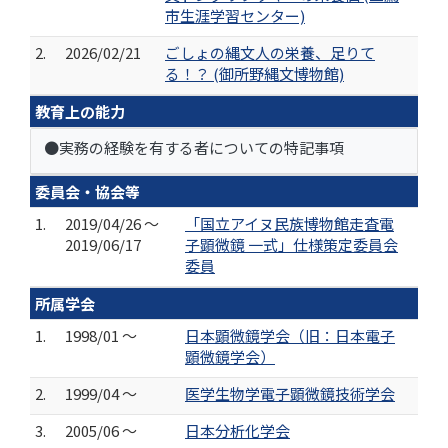
市生涯学習センター)
2.
2026/02/21
ごしょの縄文人の栄養、足りて
る！？ (御所野縄文博物館)
教育上の能力
●実務の経験を有する者についての特記事項
委員会・協会等
1.
2019/04/26 ～
「国立アイヌ民族博物館走査電
2019/06/17
子顕微鏡 一式」仕様策定委員会
委員
所属学会
1.
1998/01 ～
日本顕微鏡学会（旧：日本電子
顕微鏡学会）
2.
1999/04 ～
医学生物学電子顕微鏡技術学会
3.
2005/06 ～
日本分析化学会