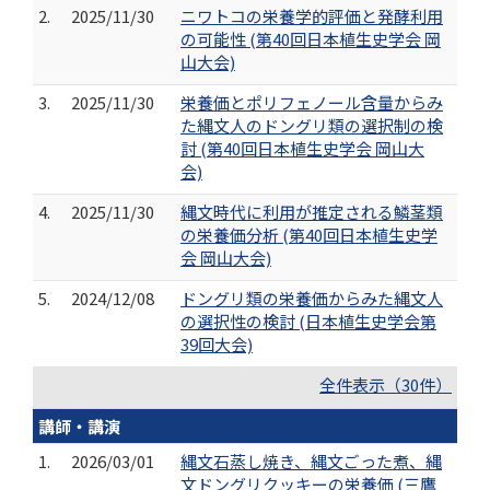
2.
2025/11/30
ニワトコの栄養学的評価と発酵利用
の可能性 (第40回日本植生史学会 岡
山大会)
3.
2025/11/30
栄養価とポリフェノール含量からみ
た縄文人のドングリ類の選択制の検
討 (第40回日本植生史学会 岡山大
会)
4.
2025/11/30
縄文時代に利用が推定される鱗茎類
の栄養価分析 (第40回日本植生史学
会 岡山大会)
5.
2024/12/08
ドングリ類の栄養価からみた縄文人
の選択性の検討 (日本植生史学会第
39回大会)
全件表示（30件）
講師・講演
1.
2026/03/01
縄文石蒸し焼き、縄文ごった煮、縄
文ドングリクッキーの栄養価 (三鷹