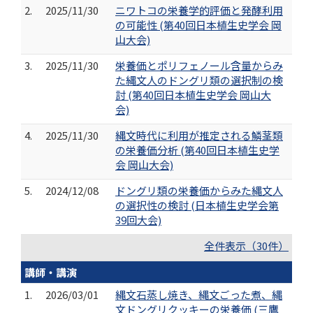
2.
2025/11/30
ニワトコの栄養学的評価と発酵利用
の可能性 (第40回日本植生史学会 岡
山大会)
3.
2025/11/30
栄養価とポリフェノール含量からみ
た縄文人のドングリ類の選択制の検
討 (第40回日本植生史学会 岡山大
会)
4.
2025/11/30
縄文時代に利用が推定される鱗茎類
の栄養価分析 (第40回日本植生史学
会 岡山大会)
5.
2024/12/08
ドングリ類の栄養価からみた縄文人
の選択性の検討 (日本植生史学会第
39回大会)
全件表示（30件）
講師・講演
1.
2026/03/01
縄文石蒸し焼き、縄文ごった煮、縄
文ドングリクッキーの栄養価 (三鷹