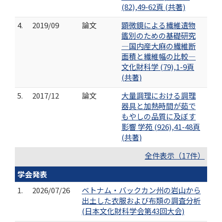
(82),49-62頁 (共著)
4.
2019/09
論文
顕微鏡による繊維遺物
鑑別のための基礎研究
―国内産大麻の繊維断
面積と繊維幅の比較―
文化財科学 (79),1-9頁
(共著)
5.
2017/12
論文
大量調理における調理
器具と加熱時間が茹で
もやしの品質に及ぼす
影響 学苑 (926),41-48頁
(共著)
全件表示（17件）
学会発表
1.
2026/07/26
ベトナム・バックカン州の岩山から
出土した衣服および布類の調査分析
(日本文化財科学会第43回大会)