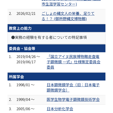
市生涯学習センター)
2.
2026/02/21
ごしょの縄文人の栄養、足りて
る！？ (御所野縄文博物館)
教育上の能力
●実務の経験を有する者についての特記事項
委員会・協会等
1.
2019/04/26 ～
「国立アイヌ民族博物館走査電
2019/06/17
子顕微鏡 一式」仕様策定委員会
委員
所属学会
1.
1998/01 ～
日本顕微鏡学会（旧：日本電子
顕微鏡学会）
2.
1999/04 ～
医学生物学電子顕微鏡技術学会
3.
2005/06 ～
日本分析化学会