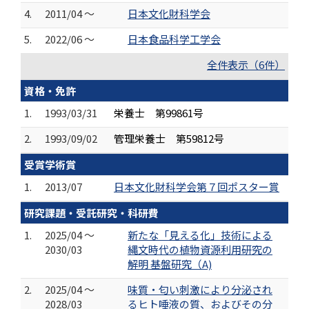
4.
2011/04 ～
日本文化財科学会
5.
2022/06 ～
日本食品科学工学会
全件表示（6件）
資格・免許
1.
1993/03/31
栄養士 第99861号
2.
1993/09/02
管理栄養士 第59812号
受賞学術賞
1.
2013/07
日本文化財科学会第７回ポスター賞
研究課題・受託研究・科研費
1.
2025/04 ～
新たな「見える化」技術による
2030/03
縄文時代の植物資源利用研究の
解明 基盤研究（A)
2.
2025/04 ～
味質・匂い刺激により分泌され
2028/03
るヒト唾液の質、およびその分