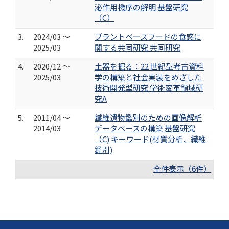
泌作用機序の解明 基盤研究
（C）
3.
2024/03 ～
プラントベースフードの食感に
2025/03
関する共同研究 共同研究
4.
2020/12 ～
土器を掘る：22 世紀型考古資料
2025/03
学の構築と社会実装をめざした
技術開発型研究 学術変革領域研
究A
5.
2011/04 ～
繊維遺物鑑別のための画像解析
2014/03
データベースの構築 基盤研究
（C) キーワード(材質分析、繊維
鑑別)
全件表示（6件）