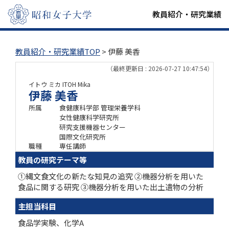
教員紹介・研究業績
教員紹介・研究業績TOP
> 伊藤 美香
（最終更新日 : 2026-07-27 10:47:54）
イトウ ミカ
ITOH Mika
伊藤 美香
所属
食健康科学部 管理栄養学科
女性健康科学研究所
研究支援機器センター
国際文化研究所
職種
専任講師
教員の研究テーマ等
①縄文食文化の新たな知見の追究 ②機器分析を用いた
食品に関する研究 ③機器分析を用いた出土遺物の分析
主担当科目
食品学実験、化学A