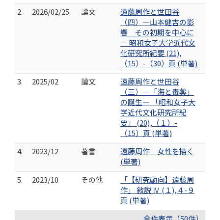
2.
2026/02/25
論文
遠藤周作と世田谷
（四）―山本健吉の影
響 その初期を中心に
― 昭和女子大学近代文
化研究所紀要 (21),
（15）-（30）頁 (単著)
3.
2025/02
論文
遠藤周作と世田谷
（三）―「海と毒薬」
の誕生― 「昭和女子大
学近代文化研究所紀
要」 (20),（１）-
（15）頁 (単著)
4.
2023/12
著書
遠藤周作 女性を描く
(単著)
5.
2023/10
その他
「【研究動向】遠藤周
作」 敍説 Ⅳ (１),４-９
頁 (単著)
全件表示（50件）