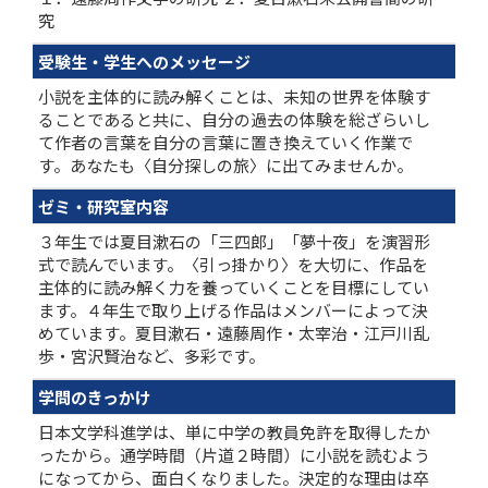
究
受験生・学生へのメッセージ
小説を主体的に読み解くことは、未知の世界を体験す
ることであると共に、自分の過去の体験を総ざらいし
て作者の言葉を自分の言葉に置き換えていく作業で
す。あなたも〈自分探しの旅〉に出てみませんか。
ゼミ・研究室内容
３年生では夏目漱石の「三四郎」「夢十夜」を演習形
式で読んでいます。〈引っ掛かり〉を大切に、作品を
主体的に読み解く力を養っていくことを目標にしてい
ます。４年生で取り上げる作品はメンバーによって決
めています。夏目漱石・遠藤周作・太宰治・江戸川乱
歩・宮沢賢治など、多彩です。
学問のきっかけ
日本文学科進学は、単に中学の教員免許を取得したか
ったから。通学時間（片道２時間）に小説を読むよう
になってから、面白くなりました。決定的な理由は卒