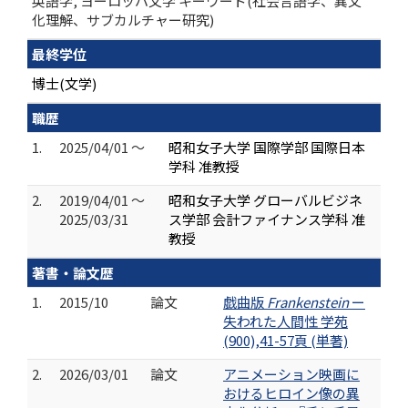
英語学, ヨーロッパ文学 キーワード(社会言語学、異文
化理解、サブカルチャー研究)
最終学位
博士(文学)
職歴
1.
2025/04/01 ～
昭和女子大学 国際学部 国際日本
学科 准教授
2.
2019/04/01 ～
昭和女子大学 グローバルビジネ
2025/03/31
ス学部 会計ファイナンス学科 准
教授
著書・論文歴
1.
2015/10
論文
戯曲版
Frankenstein
ー
失われた人間性 学苑
(900),41-57頁 (単著)
2.
2026/03/01
論文
アニメーション映画に
おけるヒロイン像の異