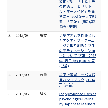
文化分析ー『千と千尋
の神隠し』と『リト
ル・マーメイド』を事
例にー 昭和女子大学紀
要 『学苑』 (981),32-
43頁 (単著)
3.
2015/03
論文
英語学習者を対象とし
たアクティブ・ラーニ
ングの取り組みと学生
のモティベーション向
上について 学苑 2015
年3月号 (893),40-48頁
(単著)
4.
2013/09
著書
英語学習者コーパス活
用ハンドブック,21-34
頁 (共著)
5.
2013/06
論文
Inappropriate uses of
psychological verbs
by Japanese learners