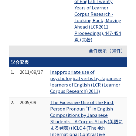
of English Twenty
Years of Learner
Corpus Research -
Looking Back, Moving
Ahead (LCR2011
Proceedings),447-454
頁 (共著)
全件表示（30件）
学会発表
1.
2011/09/17
Inappropriate use of
psychological verbs by Japanese
learners of English (LCR (Learner
Corpus Research) 2011)
2.
2005/09
The Excessive Use of the First
Person Pronoun “I” in English
Compositions by Japanese
Students – A Corpus Study(英語に
よる発表) (ICLC 4 (The 4th
International Contrastive