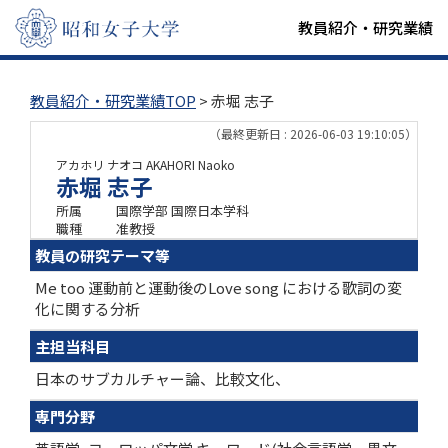
教員紹介・研究業績
教員紹介・研究業績TOP
> 赤堀 志子
（最終更新日 : 2026-06-03 19:10:05）
アカホリ ナオコ
AKAHORI Naoko
赤堀 志子
所属
国際学部 国際日本学科
職種
准教授
教員の研究テーマ等
Me too 運動前と運動後のLove song における歌詞の変
化に関する分析
主担当科目
日本のサブカルチャー論、比較文化、
専門分野