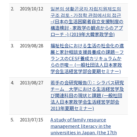
2.
2019/10/12
일본의 생활곤궁자 자립지원제도의
구조 검토 - 가정학 관점에서의 접근
–(日本の生活困窮者自立支援制度の
構造検討 - 家政学の観点からのアプ
ローチ -) (2019年大韓家政学会)
3.
2019/08/28
福祉社会における生活の社会化の進
展と家計相談支援員養成の課題－フ
ランスのCESF養成カリキュラムか
らの示唆－ (一般社団法人日本家政
学会生活経営学部会夏期セミナー)
4.
2013/08/27
若手の会研究報告①：シラバス研究
チーム 大学における生活経営学及
び関連科目の現状と課題 (一般社団
法人日本家政学会生活経営学部会
2013年夏期セミナー)
5.
2013/07/15
A study of family resource
management literacy in the
universities in Japan. (the 17th