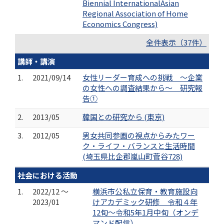
Biennial InternationalAsian
Regional Association of Home
Economics Congress)
全件表示（37件）
講師・講演
1.
2021/09/14
女性リーダー育成への挑戦 ～企業
の女性への調査結果から～ 研究報
告①
2.
2013/05
韓国との研究から (東京)
3.
2012/05
男女共同参画の視点からみたワー
ク・ライフ・バランスと生活時間
(埼玉県比企郡嵐山町菅谷728)
社会における活動
1.
2022/12 ～
横浜市公私立保育・教育施設向
2023/01
けアカデミック研修 令和４年
12旬～令和5年1月中旬（オンデ
マンド配信）