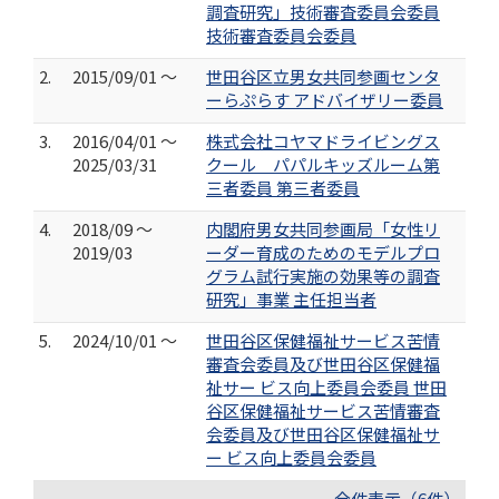
調査研究」技術審査委員会委員
技術審査委員会委員
2.
2015/09/01 ～
世田谷区立男女共同参画センタ
ーらぷらす アドバイザリー委員
3.
2016/04/01 ～
株式会社コヤマドライビングス
2025/03/31
クール パパルキッズルーム第
三者委員 第三者委員
4.
2018/09 ～
内閣府男女共同参画局「女性リ
2019/03
ーダー育成のためのモデルプロ
グラム試行実施の効果等の調査
研究」事業 主任担当者
5.
2024/10/01 ～
世田谷区保健福祉サービス苦情
審査会委員及び世田谷区保健福
祉サー ビス向上委員会委員 世田
谷区保健福祉サービス苦情審査
会委員及び世田谷区保健福祉サ
ー ビス向上委員会委員
全件表示（6件）