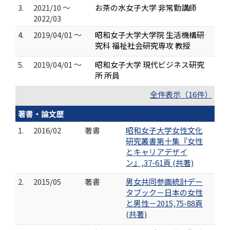
3.
2021/10 ～
お茶の水女子大学 非常勤講師
2022/03
4.
2019/04/01 ～
昭和女子大学大学院 生活機構研
究科 福祉社会研究専攻 教授
5.
2019/04/01 ～
昭和女子大学 現代ビジネス研究
所 所員
全件表示（16件）
著書・論文歴
1.
2016/02
著書
昭和女子大学女性文化
研究叢書第十集『女性
とキャリアデザイ
ン』,37-61頁 (共著)
2.
2015/05
著書
男女共同参画統計デー
タブック－日本の女性
と男性－2015,75-88頁
(共著)