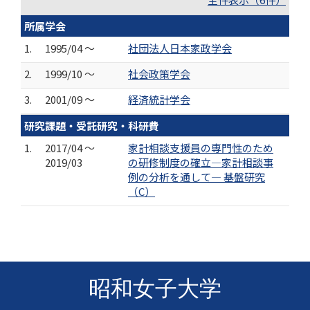
所属学会
1.
1995/04 ～
社団法人日本家政学会
2.
1999/10 ～
社会政策学会
3.
2001/09 ～
経済統計学会
研究課題・受託研究・科研費
1.
2017/04 ～
家計相談支援員の専門性のため
2019/03
の研修制度の確立―家計相談事
例の分析を通して― 基盤研究
（C）
昭和女子大学