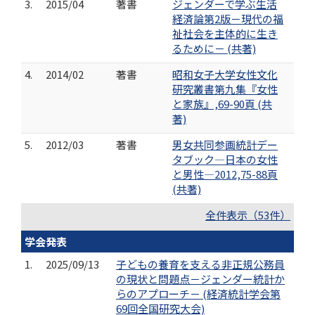
3.
2015/04
著書
ジェンダーで学ぶ生活
経済論第2版－現代の福
祉社会を主体的に生き
るために－ (共著)
4.
2014/02
著書
昭和女子大学女性文化
研究叢書第九集『女性
と家族』,69-90頁 (共
著)
5.
2012/03
著書
男女共同参画統計デー
タブック―日本の女性
と男性―2012,75-88頁
(共著)
全件表示（53件）
学会発表
1.
2025/09/13
子どもの養育を支える非正規公務員
の現状と問題点－ジェンダー統計か
らのアプローチ－ (経済統計学会第
69回全国研究大会)