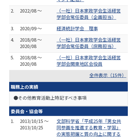
2.
2022/08 ～
（一社）日本家政学会生活経営
学部会常任委員（企画担当）
3.
2020/09 ～
経済統計学会 理事
4.
2018/08 ～
（一社）日本家政学会生活経営
2020/08
学部会常任委員（庶務担当）
5.
2018/08 ～
（一社）日本家政学会生活経営
2020/08
学部会関東地区会役員
全件表示（15件）
職務上の実績
●その他教育活動上特記すべき事項
委員会・協会等
1.
2013/10/15 ～
文部科学省「平成25年『男女共
2013/10/25
同参画を推進する教育・学習』
の実態把握と質の向上に関する