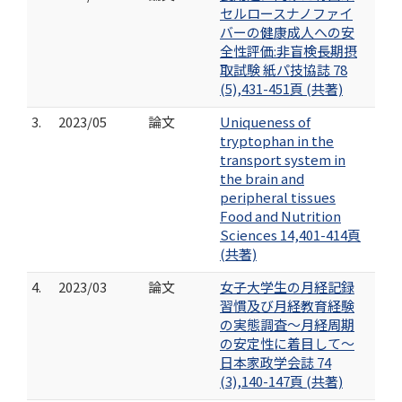
セルロースナノファイ
バーの健康成人への安
全性評価:非盲検長期摂
取試験 紙パ技協誌 78
(5),431-451頁 (共著)
3.
2023/05
論文
Uniqueness of
tryptophan in the
transport system in
the brain and
peripheral tissues
Food and Nutrition
Sciences 14,401-414頁
(共著)
4.
2023/03
論文
女子大学生の月経記録
習慣及び月経教育経験
の実態調査～月経周期
の安定性に着目して～
日本家政学会誌 74
(3),140-147頁 (共著)