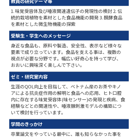
教員の研究テーマ等
1. 味覚受容体及び唾液関連遺伝子の発現性の検討 2. 伝
統的栽培植物を素材とした食品機能の開発 3. 醗酵食品
を素材とした微生物機能の探索
受験生・学生へのメッセージ
身近な食品も、原料や製造、安全性、表示など様々な
要素で成り立っています。食品を支える事は、複数の
視点が必要な分野です。幅広い好奇心を持って学び、
おおいに興味深く楽しんで下さい。
ゼミ・研究室内容
生涯のQOL向上を目指して、ベトナム産のお茶やキノ
アによる抗炎症作用の解明と食品への応用、ヒト口腔
内に存在する味覚受容体(味センサー)の発現と疾病、食
経験などとの関連性や、唾液腺刺激モデルの構築につ
いて検討を行っています。
学問のきっかけ
卒業論文をやっている最中に、誰も知らなかった事を