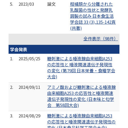
5.
2023/03
論文
柑橘類から分離された
乳酸菌の性状と発酵乳
調製の試み 日本食生活
学会誌 33 (3),135-142頁
(共著)
全件表示（98件）
学会発表
1.
2025/05/25
糖刺激による唾液腺由来細胞A253
の応答性と 唾液関連遺伝子発現性
の変化 (第79回 日本栄養・食糧学会
大会)
2.
2024/09/11
アミノ酸および糖刺激による唾液腺
由来細胞A253 の応答性と唾液関連
遺伝⼦発現性の変化 (日本味と匂学
会 第58回大会)
3.
2024/08/29
糖刺激による唾液腺由来細胞A253
の応答性と唾液関連遺伝子発現性の
変化 (日本食品科学工学会大会)