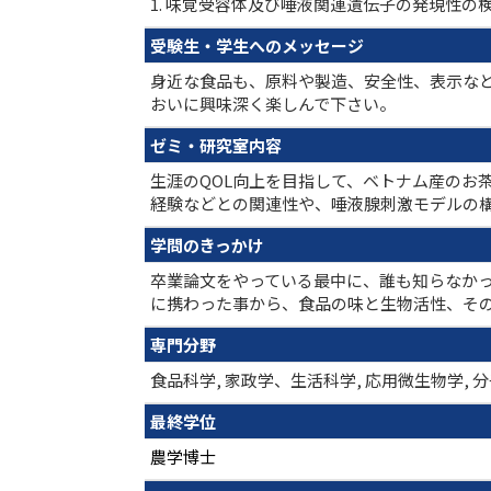
1. 味覚受容体及び唾液関連遺伝子の発現性の検
受験生・学生へのメッセージ
身近な食品も、原料や製造、安全性、表示な
おいに興味深く楽しんで下さい。
ゼミ・研究室内容
生涯のQOL向上を目指して、ベトナム産のお
経験などとの関連性や、唾液腺刺激モデルの
学問のきっかけ
卒業論文をやっている最中に、誰も知らなか
に携わった事から、食品の味と生物活性、そ
専門分野
食品科学, 家政学、生活科学, 応用微生物学, 
最終学位
農学博士