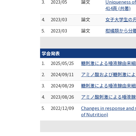
3.
2023/05
論文
Uniqueness of 
414頁 (共著)
4.
2023/03
論文
女子大学生の月経
5.
2023/03
論文
柑橘類から分離さ
学会発表
1.
2025/05/25
糖刺激による唾液腺由来細胞
2.
2024/09/11
アミノ酸および糖刺激による
3.
2024/08/29
糖刺激による唾液腺由来細胞
4.
2023/08/26
アミノ酸刺激による唾液腺由
5.
2022/12/09
Changes in response and s
of Nutrition)