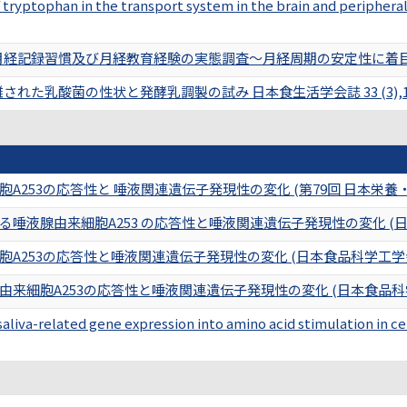
tryptophan in the transport system in the brain and peripheral
記録習慣及び月経教育経験の実態調査～月経周期の安定性に着目して～ 日本
れた乳酸菌の性状と発酵乳調製の試み 日本食生活学会誌 33 (3),135
A253の応答性と 唾液関連遺伝子発現性の変化 (第79回 日本栄養
唾液腺由来細胞A253 の応答性と唾液関連遺伝⼦発現性の変化 (日
A253の応答性と唾液関連遺伝子発現性の変化 (日本食品科学工学
来細胞A253の応答性と唾液関連遺伝子発現性の変化 (日本食品科
aliva-related gene expression into amino acid stimulation in ce