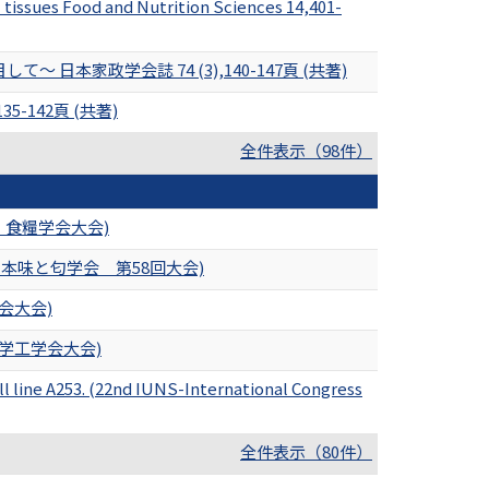
 tissues Food and Nutrition Sciences 14,401-
家政学会誌 74 (3),140-147頁 (共著)
-142頁 (共著)
全件表示（98件）
・食糧学会大会)
本味と匂学会 第58回大会)
会大会)
学工学会大会)
ll line A253. (22nd IUNS-International Congress
全件表示（80件）