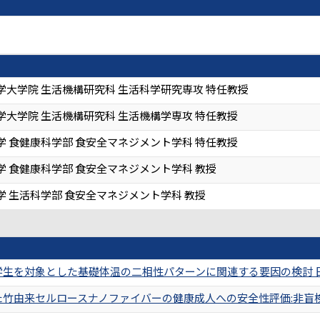
学大学院 生活機構研究科 生活科学研究専攻 特任教授
学大学院 生活機構研究科 生活機構学専攻 特任教授
学 食健康科学部 食安全マネジメント学科 特任教授
学 食健康科学部 食安全マネジメント学科 教授
学 生活科学部 食安全マネジメント学科 教授
を対象とした基礎体温の二相性パターンに関連する要因の検討 日本家政学会誌
由来セルロースナノファイバーの健康成人への安全性評価:非盲検長期摂取試験