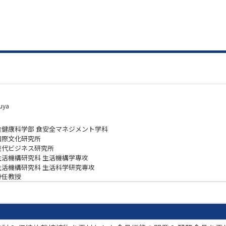
uya
食健康科学部 食安全マネジメント学科
国際文化研究所
現代ビジネス研究所
生活機構研究科 生活機構学専攻
生活機構研究科 生活科学研究専攻
特任教授