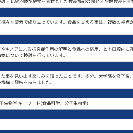
討 2. 伝統的栽培植物を素材とした食品機能の開発 3. 醗酵食品
ど様々な要素で成り立っています。食品を支える事は、複数の視点
茶やキノアによる抗炎症作用の解明と食品への応用、ヒト口腔内に存
構築について検討を行っています。
った事を見い出す楽しみを知ったことです、多分。大学院を修了後
の機構に興味を持ちました。
分子生物学 キーワード(食品科学、分子生物学)